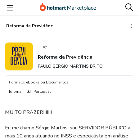
Ir
Ir
Ir
para
para
para
o
o
o
conteúdo
pagamento
rodapé
Reforma da Previdência
principal
Reforma da Previdência
PAULO SERGIO MARTINS BRITO
Formato
:
eBooks ou Documentos
Idioma
:
Português
MUITO PRAZER!!!!!!!
Eu me chamo Sérgio Martins, sou SERVIDOR PÚBLICO a
mais 10 anos atuando no INSS e especialista em análise