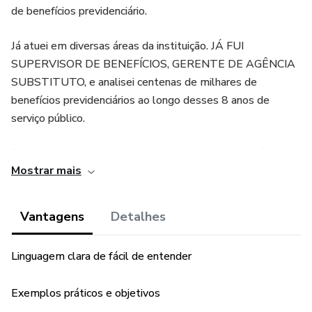
de benefícios previdenciário.
Já atuei em diversas áreas da instituição. JÁ FUI
SUPERVISOR DE BENEFÍCIOS, GERENTE DE AGÊNCIA
SUBSTITUTO, e analisei centenas de milhares de
benefícios previdenciários ao longo desses 8 anos de
serviço público.
Resolvi escrever esse material sobre a nova previdência na
Mostrar mais
certeza de ajudar milhares pessoas que ainda não
conseguiram analisar os seus direitos frente as novas
regras para concessão de benefícios.
Vantagens
Detalhes
MAS PORQUÊ?
Linguagem clara de fácil de entender
Eu quero que você aprenda de uma vez por todas, tudo que
Exemplos práticos e objetivos
envolve sobre os requisitos de aposentadorias, como