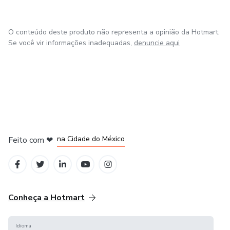
FORAM VÁRIOS MESES PARA PREPARAR ESSE
MATERIAL COM MUITO CARINHO, especialmente para
O conteúdo deste produto não representa a opinião da Hotmart.
Se você vir informações inadequadas,
denuncie aqui
você.
Mas, mesmo após a leitura do material, você achar que ele
não contribuiu com a sua vida, pode solicitar o reembolso,
que devolvemos para você.
em Bogotá
em Amsterdam
em Madrid
na Cidade do México
Feito com
❤
em Belo Horizonte
Conheça a Hotmart
Idioma