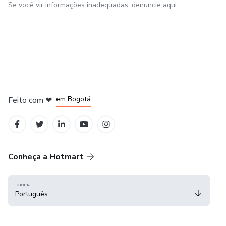
Se você vir informações inadequadas,
denuncie aqui
em Amsterdam
em Madrid
em Bogotá
Feito com
❤
em Belo Horizonte
na Cidade do México
Conheça a Hotmart
Idioma
Português