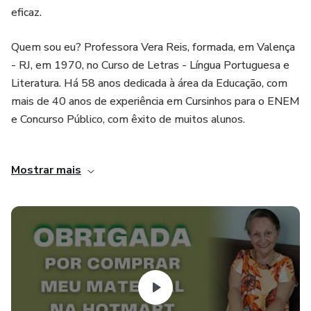
eficaz.
Quem sou eu? Professora Vera Reis, formada, em Valença
- RJ, em 1970, no Curso de Letras - Língua Portuguesa e
Literatura. Há 58 anos dedicada à área da Educação, com
mais de 40 anos de experiência em Cursinhos para o ENEM
e Concurso Público, com êxito de muitos alunos.
Meu Ebook é composto dos 24 assuntos mais
Mostrar mais
importantes da Língua Portuguesa. Para que a
aprendizagem aconteça da forma ideal, é importante seguir
a sequência dos 24 assuntos, que estão disponíveis na
HOTMART.