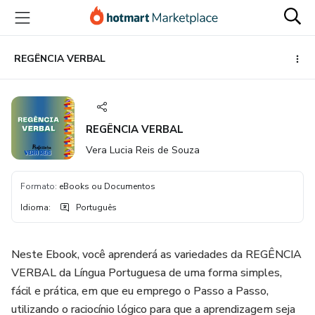
Ir
Ir
Ir
para
para
para
o
o
o
conteúdo
pagamento
rodapé
REGÊNCIA VERBAL
principal
REGÊNCIA VERBAL
Vera Lucia Reis de Souza
Formato
:
eBooks ou Documentos
Idioma
:
Português
Neste Ebook, você aprenderá as variedades da REGÊNCIA
VERBAL da Língua Portuguesa de uma forma simples,
fácil e prática, em que eu emprego o Passo a Passo,
utilizando o raciocínio lógico para que a aprendizagem seja