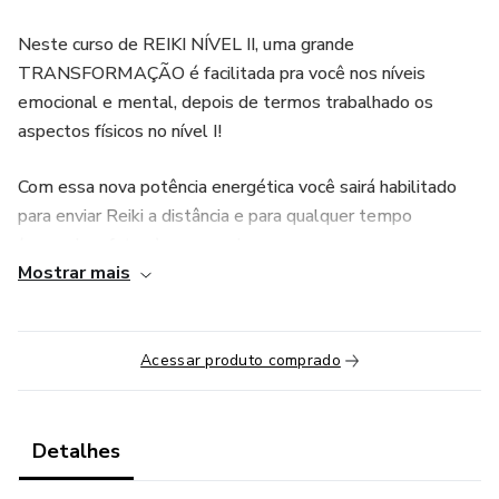
Neste curso de REIKI NÍVEL II, uma grande
TRANSFORMAÇÃO é facilitada pra você nos níveis
emocional e mental, depois de termos trabalhado os
aspectos físicos no nível I!
Com essa nova potência energética você sairá habilitado
para enviar Reiki a distância e para qualquer tempo
(passado e futuro) e espaço!
Mostrar mais
💜 Traga ou tenha com você nos dia do curso um
PEQUENO CADERNO e uma CAIXINHA, para
trabalharmos as técnicas de transformação!
Acessar produto comprado
Detalhes