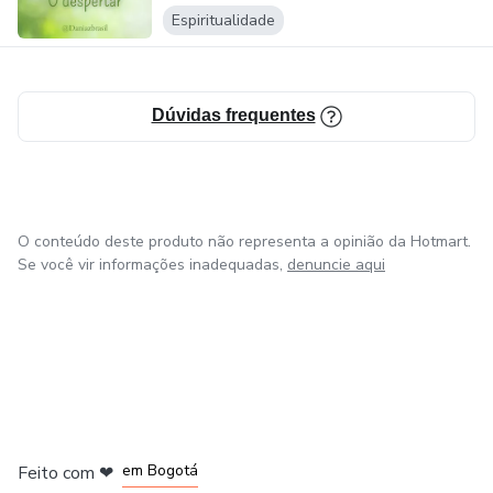
Espiritualidade
🌟CURSO MESTRADO REIKI
Siga no Instagram @Daniazbrasil
Dúvidas frequentes
................................................................................................................................................
O conteúdo deste produto não representa a opinião da Hotmart.
Se você vir informações inadequadas,
denuncie aqui
em Amsterdam
em Madrid
em Bogotá
Feito com
❤