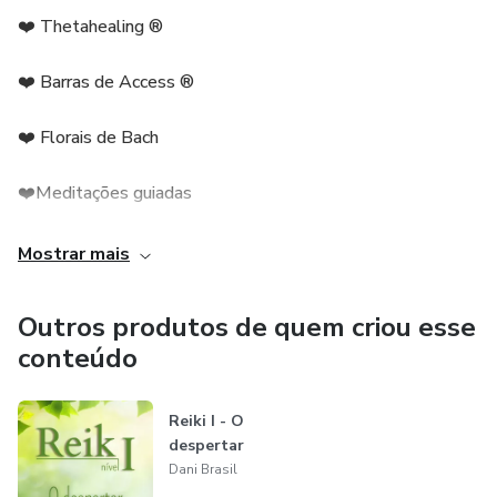
❤️ Thetahealing ®
❤️ Barras de Access ®
❤️ Florais de Bach
❤️Meditações guiadas
🌟Leitura Registros Akashikos
Mostrar mais
🌟Sessão pocket TARÔ REIKI
Outros produtos de quem criou esse
conteúdo
🌟CURSO REIKI NÍVEL I
🌟CURSO REIKI NÍVEL II
Reiki I - O
despertar
🌟CURSO REIKI NÍVEL III-A
Dani Brasil