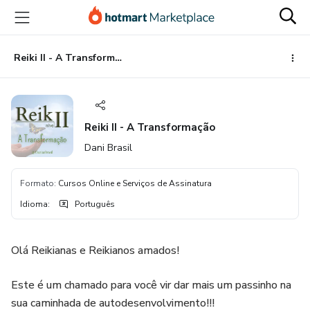
Ir
Ir
Ir
para
para
para
o
o
o
conteúdo
pagamento
rodapé
Reiki II - A Transformação
principal
Reiki II - A Transformação
Dani Brasil
Formato
:
Cursos Online e Serviços de Assinatura
Idioma
:
Português
Olá Reikianas e Reikianos amados!
Este é um chamado para você vir dar mais um passinho na
sua caminhada de autodesenvolvimento!!!