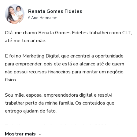
🎁Você vai ganhar de presente
Renata Gomes Fideles
6 Ano Hotmarter
🌟APOSTILA COM ATIVIDADES PARA OS
DIFERFENTES NÍVEIS DE HIPÓTESE DE ESCRITA
Olá, me chamo Renata Gomes Fideles trabalhei como CLT,
até me tornar mãe.
E foi no Marketing Digital que encontrei a oportunidade
para empreender, pois ele está ao alcance até de quem
não possui recursos financeiros para montar um negócio
físico.
Sou mãe, esposa, empreendedora digital e resolvi
trabalhar perto da minha família. Os conteúdos que
entrego ajudam de fato.
Trabalho com marketing digital desde de 2020, tanto
Mostrar mais
como afiliada como produtora e coprodutora.