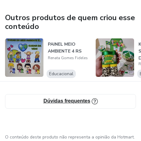
❤️Amo o que eu faço, tudo é feito com muito zelo e amor.
Outros produtos de quem criou esse
conteúdo
Gratidão a Deus e a vocês pelo oportunidade e confiança
depositada até aqui.
PAINEL MEIO
K
AMBIENTE 4 RS
Contatos: WhatsApp (27)99921-2873
Renata Gomes Fideles
R
e-mail: agenciareoficial@gmail.com
Educacional
Dúvidas frequentes
O conteúdo deste produto não representa a opinião da Hotmart.