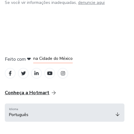
Se você vir informações inadequadas,
denuncie aqui
em Bogotá
em Amsterdam
em Madrid
na Cidade do México
Feito com
❤
em Belo Horizonte
Conheça a Hotmart
Idioma
Português