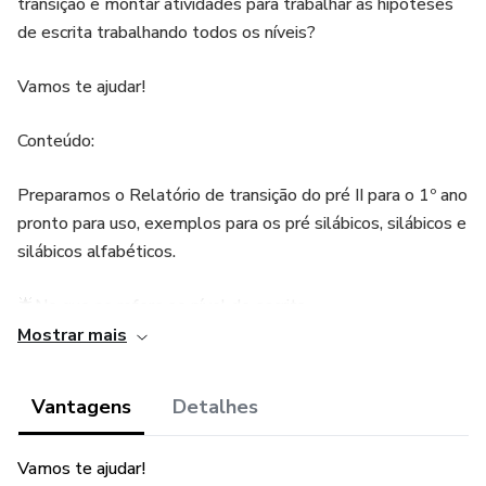
transição e montar atividades para trabalhar as hipóteses
de escrita trabalhando todos os níveis?
Vamos te ajudar!
Conteúdo:
Preparamos o Relatório de transição do pré II para o 1º ano
pronto para uso, exemplos para os pré silábicos, silábicos e
silábicos alfabéticos.
🌟No que se refere ao nível de escrita
Mostrar mais
🌟No que se refere à sua linguagem oral
Vantagens
Detalhes
🌟Raciocínio lógico e matemático
🌟No que se refere às cores
Vamos te ajudar!