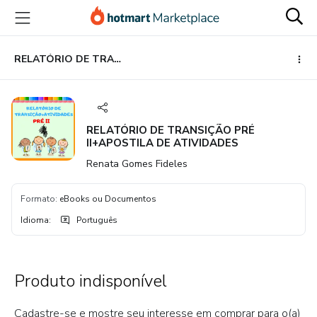
Ir
Ir
Ir
para
para
para
o
o
o
conteúdo
pagamento
rodapé
RELATÓRIO DE TRANSIÇÃO PRÉ II+APOSTILA DE ATIVIDADES
principal
RELATÓRIO DE TRANSIÇÃO PRÉ
II+APOSTILA DE ATIVIDADES
Renata Gomes Fideles
Formato
:
eBooks ou Documentos
Idioma
:
Português
Produto indisponível
Cadastre-se e mostre seu interesse em comprar para o(a)