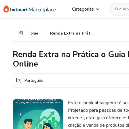
Ir
Ir
Ir
Categorias
para
para
para
o
o
o
conteúdo
pagamento
rodapé
Home
Renda Extra na Prática o Guia Definitivo para Ganhar Dinheiro Online
principal
Renda Extra na Prática o Guia 
Online
Português
Este e-book abrangente é seu 
Projetado para pessoas de to
internet, este guia oferece es
criação e venda de produtos d