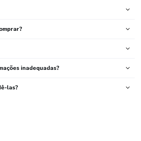
comprar?
rmações inadequadas?
ê-las?