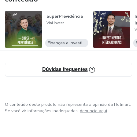
SuperPrevidência
I
I
Vini Invest
V
Finanças e Investimentos
Dúvidas frequentes
O conteúdo deste produto não representa a opinião da Hotmart.
Se você vir informações inadequadas,
denuncie aqui