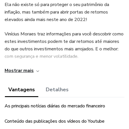
Ela não existe só para proteger o seu patrimônio da
inflação, mas também para abrir portas de retornos
elevados ainda mais neste ano de 2022!
Vinícius Moraes traz informações para você descobrir como
estes investimentos podem te dar retornos até maiores
do que outros investimentos mais arrojados. E o melhor:
com segurança e menor volatilidade.
Mostrar mais
“Esse produto é comercializado com apoio da Hotmart. A
plataforma não faz controle editorial prévio dos produtos
comercializados, nem avalia a tecnicidade e experiência
Vantagens
Detalhes
daqueles que os produzem. A existência de um produto e
sua aquisição, por meio da plataforma, não podem ser
As principais notícias diárias do mercado financeiro
consideradas como garantia de qualidade de conteúdo e
resultado, em qualquer hipótese. Ao adquiri-lo, o
Conteúdo das publicações dos vídeos do Youtube
comprador declara estar ciente dessas informações. Os