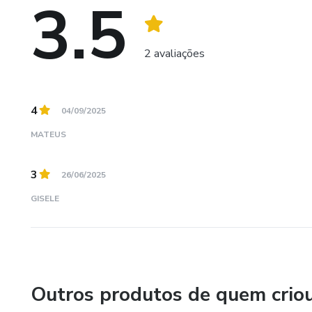
3.5
2 avaliações
4
04/09/2025
MATEUS
3
26/06/2025
GISELE
Outros produtos de quem crio