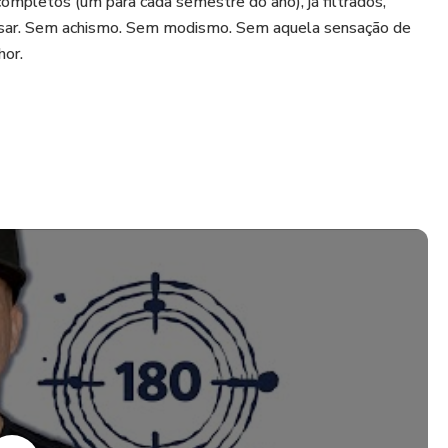
completos (um para cada semestre do ano), já filtrados,
 usar. Sem achismo. Sem modismo. Sem aquela sensação de
hor.
ompletos
ensidade (rápidas, moderadas, lentas)
cas
r parar de improvisar e começar a planejar melhor os
eja local.