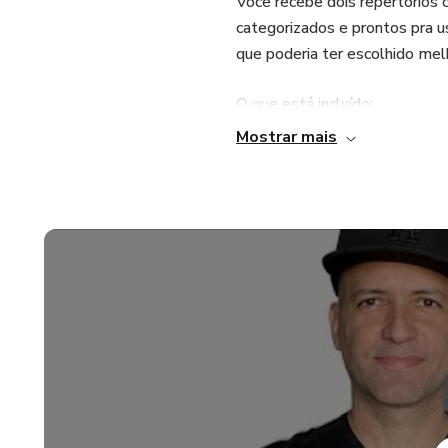
Você recebe dois repertórios 
categorizados e prontos pra
que poderia ter escolhido mel
O que está incluído:
Mostrar mais
• 2 repertórios semestrais c
• Músicas organizadas por int
• Temática e referências bíbli
O R180 é para o líder que que
momentos de louvor da sua igr