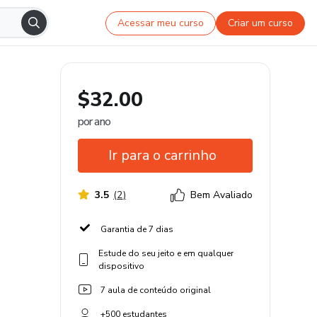
Acessar meu curso
Criar um curso
$32.00
por ano
Ir para o carrinho
3.5
(
2
)
Bem Avaliado
Garantia de 7 dias
Estude do seu jeito e em qualquer
dispositivo
7 aula de conteúdo original
+500 estudantes