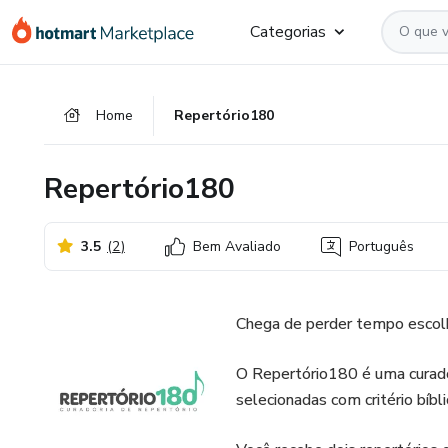
Ir
Ir
Ir
Categorias
para
para
para
o
o
o
conteúdo
pagamento
rodapé
Home
Repertório180
principal
Repertório180
3.5
(
2
)
Bem Avaliado
Português
Chega de perder tempo escolh
O Repertório180 é uma curado
selecionadas com critério bíbli