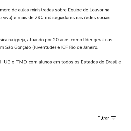
ero de aulas ministradas sobre Equipe de Louvor na
 vivo) e mais de 290 mil seguidores nas redes sociais
ca na igreja, atuando por 20 anos como líder geral nas
em São Gonçalo (Juventude) e ICF Rio de Janeiro.
fraHUB e TMD, com alunos em todos os Estados do Brasil e
Seminários da Convenção Batista Brasileira.
pelo Brasil e no exterior.
 de louvor" e “TMD -Teoria Musical Descomplicada”.
Filtrar