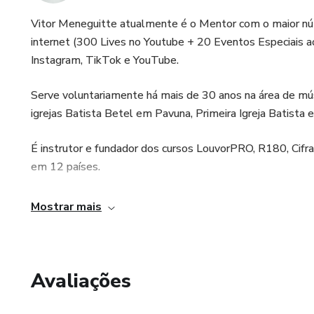
Vitor Meneguitte atualmente é o Mentor com o maior núm
internet (300 Lives no Youtube + 20 Eventos Especiais ao
Instagram, TikTok e YouTube.
Serve voluntariamente há mais de 30 anos na área de músi
igrejas Batista Betel em Pavuna, Primeira Igreja Batista 
É instrutor e fundador dos cursos LouvorPRO, R180, Ci
em 12 países.
Atua como Assistente da Escola de Adoração e Arte dos 
Mostrar mais
Já ministrou mais de 65 Workshops em igrejas espalhadas 
Escritor dos Livros "Os 20 maiores erros em uma equipe
Avaliações