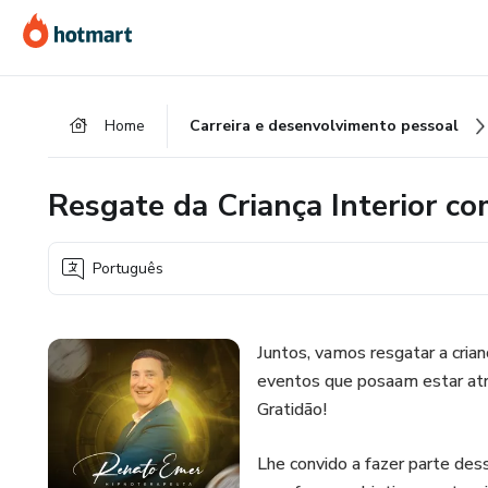
Ir
Ir
Ir
para
para
para
o
o
o
conteúdo
pagamento
rodapé
Home
Carreira e desenvolvimento pessoal
principal
Resgate da Criança Interior c
Português
Juntos, vamos resgatar a crian
eventos que posaam estar atr
Gratidão!
Lhe convido a fazer parte des