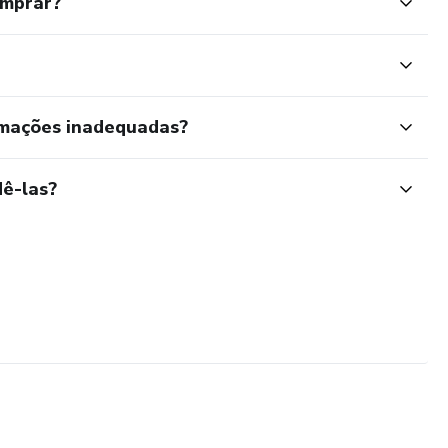
omprar?
rmações inadequadas?
ê-las?