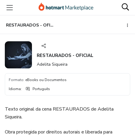
Ir
Ir
Ir
para
para
para
o
o
o
conteúdo
pagamento
rodapé
RESTAURADOS - OFICIAL
principal
RESTAURADOS - OFICIAL
Adelita Siqueira
Formato
:
eBooks ou Documentos
Idioma
:
Português
Texto original da cena RESTAURADOS de Adelita
Siqueira.
Obra protegida por direitos autorais e liberada para