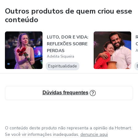
Outros produtos de quem criou esse
conteúdo
LUTO, DOR E VIDA:
REFLEXÕES SOBRE
O
PERDAS
A
Adelita Siqueira
IRREPARÁVEIS -
OFIC...
Espiritualidade
Dúvidas frequentes
O conteúdo deste produto não representa a opinião da Hotmart.
Se você vir informações inadequadas,
denuncie aqui