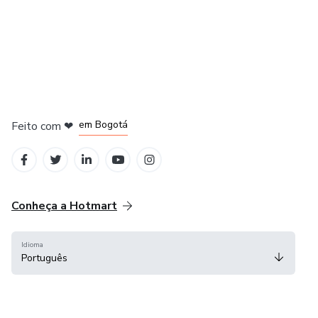
em Amsterdam
em Madrid
em Bogotá
Feito com
❤
em Belo Horizonte
na Cidade do México
Conheça a Hotmart
Idioma
Português