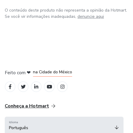
O conteúdo deste produto não representa a opinião da Hotmart.
Se você vir informações inadequadas,
denuncie aqui
em Bogotá
em Amsterdam
em Madrid
na Cidade do México
Feito com
❤
em Belo Horizonte
Conheça a Hotmart
Idioma
Português