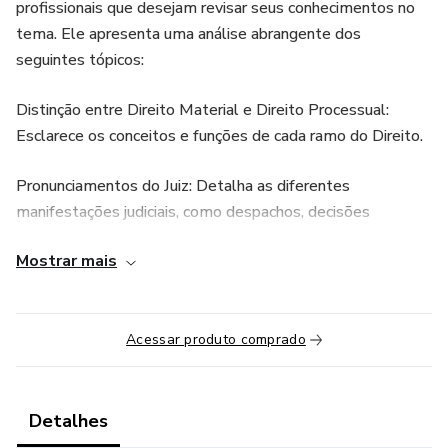
profissionais que desejam revisar seus conhecimentos no
tema. Ele apresenta uma análise abrangente dos
seguintes tópicos:
Distinção entre Direito Material e Direito Processual:
Esclarece os conceitos e funções de cada ramo do Direito.
Pronunciamentos do Juiz: Detalha as diferentes
manifestações judiciais, como despachos, decisões
interlocutórias e sentenças, com exemplos práticos.
Mostrar mais
Classificação e Efeitos das Sentenças: Explica tipos de
sentença (condenatória, declaratória, constitutiva, etc.) e
seus efeitos, incluindo o impacto no plano processual e
Acessar produto comprado
material.
Recursos: Oferece uma visão detalhada dos principais
Detalhes
recursos processuais, suas finalidades e princípios