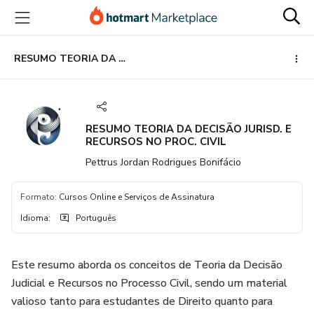
Ir
Ir
Ir
para
para
para
o
o
o
conteúdo
pagamento
rodapé
RESUMO TEORIA DA DECISÃO JURISD. E RECURSOS NO PROC. CIVIL
principal
RESUMO TEORIA DA DECISÃO JURISD. E
RECURSOS NO PROC. CIVIL
Pettrus Jordan Rodrigues Bonifácio
Formato
:
Cursos Online e Serviços de Assinatura
Idioma
:
Português
Este resumo aborda os conceitos de Teoria da Decisão
Judicial e Recursos no Processo Civil, sendo um material
valioso tanto para estudantes de Direito quanto para