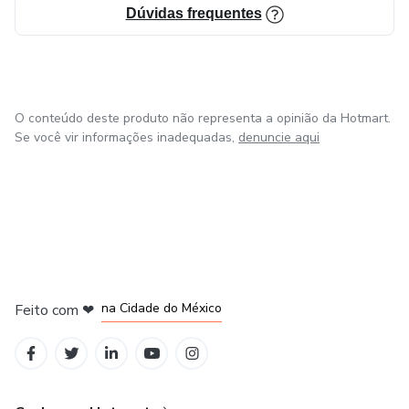
Dúvidas frequentes
O conteúdo deste produto não representa a opinião da Hotmart.
Se você vir informações inadequadas,
denuncie aqui
em Bogotá
em Amsterdam
em Madrid
na Cidade do México
Feito com
❤
em Belo Horizonte