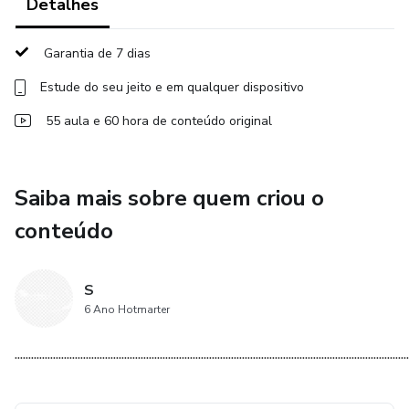
Detalhes
Resumo.
Garantia de 7 dias
Vendas encerradas.
Estude do seu jeito e em qualquer dispositivo
Resumo.
55 aula e 60 hora de conteúdo original
Vendas encerradas.
Saiba mais sobre quem criou o
Resumo.
conteúdo
Vendas encerradas.
S
6 Ano Hotmarter
................................................................................................................................................