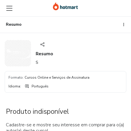
Ir
Ir
Ir
para
para
para
o
o
o
conteúdo
pagamento
rodapé
Resumo
principal
Resumo
S
Formato
:
Cursos Online e Serviços de Assinatura
Idioma
:
Português
Produto indisponível
Cadastre-se e mostre seu interesse em comprar para o(a)
autor(a) deste curso!