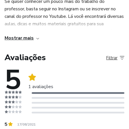
Se quiser conhecer um pouco mais do trabalho do
professor, basta seguir no Instagram ou se inscrever no
canal do professor no Youtube. Lá você encontrará diversas
aulas, dicas e muitos materiais gratuitos para sua
preparação, e poderá conhecer um pouco mais da didática
Mostrar mais
do professor.
Bons estudos!
Avaliações
Filtrar
5
1 avaliações
5
17/08/2021