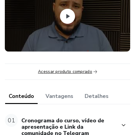
✅E-books (resumo) de Direito Penal e Direito Processual
Penal
✅30 mapas mentais
✅Comunidade no TELEGRAM para tira-dúvidas com o
professor
✅12 simulados de 15 questões cada
Acessar produto comprado
✅ 03 discursivas COM correção individual (04 questões
cada)
Conteúdo
Vantagens
Detalhes
✅Acesso ao conteúdo por 01 ano
✅BÔNUS: Mais 01 ano de acesso ao material
01
Cronograma do curso, vídeo de
apresentação e Link da
comunidade no Telegram