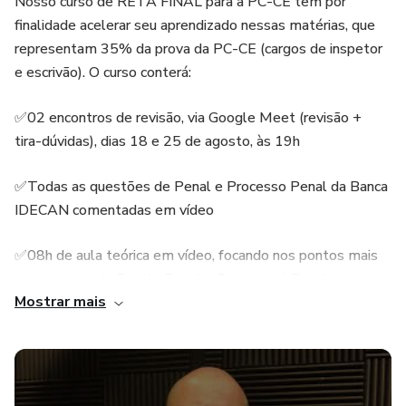
Nosso curso de RETA FINAL para a PC-CE tem por
finalidade acelerar seu aprendizado nessas matérias, que
representam 35% da prova da PC-CE (cargos de inspetor
e escrivão). O curso conterá:
✅02 encontros de revisão, via Google Meet (revisão +
tira-dúvidas), dias 18 e 25 de agosto, às 19h
✅Todas as questões de Penal e Processo Penal da Banca
IDECAN comentadas em vídeo
✅08h de aula teórica em vídeo, focando nos pontos mais
importantes de Direito Penal e Processual Penal
Mostrar mais
(Resumos teóricos com questões)
✅E-book com todas as questões de penal e processo
penal da Banca IDECAN comentadas por escrito