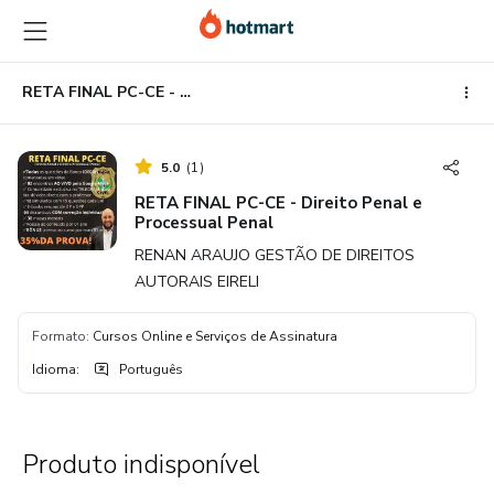
Ir
Ir
Ir
para
para
para
o
o
o
conteúdo
pagamento
rodapé
RETA FINAL PC-CE - Direito Penal e Processual Penal
principal
5.0
(
1
)
RETA FINAL PC-CE - Direito Penal e
Processual Penal
RENAN ARAUJO GESTÃO DE DIREITOS
AUTORAIS EIRELI
Formato
:
Cursos Online e Serviços de Assinatura
Idioma
:
Português
Produto indisponível