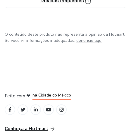
Dúvidas frequentes
O conteúdo deste produto não representa a opinião da Hotmart.
Se você vir informações inadequadas,
denuncie aqui
em Bogotá
em Amsterdam
em Madrid
na Cidade do México
Feito com
❤
em Belo Horizonte
Conheça a Hotmart