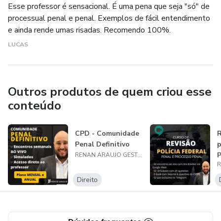
Esse professor é sensacional. É uma pena que seja "só" de
processual penal e penal. Exemplos de fácil entendimento
e ainda rende umas risadas. Recomendo 100%.
LUCAS
Outros produtos de quem criou esse
conteúdo
CPD - Comunidade
R
Penal Definitivo
p
P
RENAN ARAUJO GESTÃO DE DIREITOS AUTORAIS EIRELI
D
Direito