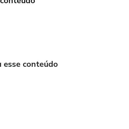
 conteúdo
u desempenho de forma diária e por módulo de cada tema.
em separadas por tema, totalizando mais de 700 exercícios
o.
ranto que a prova de matemática não será mais aquele bicho
u esse conteúdo