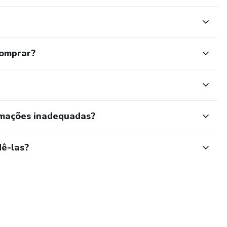
comprar?
rmações inadequadas?
ê-las?