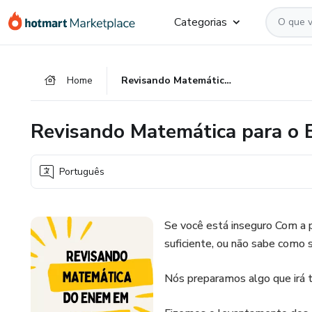
Ir
Ir
Ir
Categorias
para
para
para
o
o
o
conteúdo
pagamento
rodapé
Home
Revisando Matemática para o ENEM em 30 dias
principal
Revisando Matemática para o 
Português
Se você está inseguro Com a 
suficiente, ou não sabe como s
Nós preparamos algo que irá t