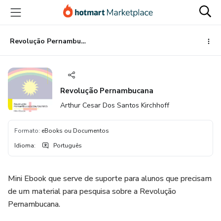
Ir
Ir
Ir
para
para
para
o
o
o
conteúdo
pagamento
rodapé
Revolução Pernambucana
principal
Revolução Pernambucana
Arthur Cesar Dos Santos Kirchhoff
Formato
:
eBooks ou Documentos
Idioma
:
Português
Mini Ebook que serve de suporte para alunos que precisam
de um material para pesquisa sobre a Revolução
Pernambucana.