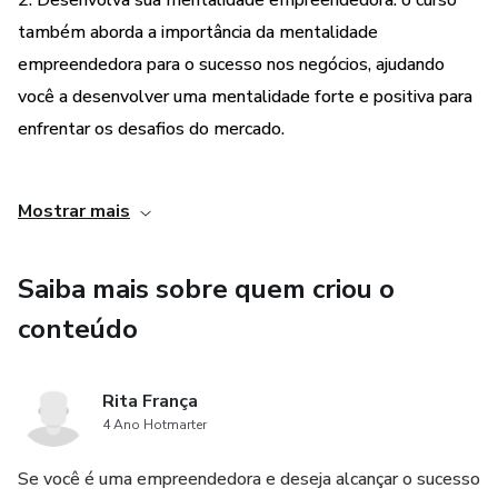
2. Desenvolva sua mentalidade empreendedora: o curso
também aborda a importância da mentalidade
empreendedora para o sucesso nos negócios, ajudando
você a desenvolver uma mentalidade forte e positiva para
enfrentar os desafios do mercado.
3. Posicione-se como uma autoridade no seu nicho: com
Mostrar mais
base no método de Rita França, o curso ensina como se
posicionar como uma autoridade no seu nicho de mercado,
Saiba mais sobre quem criou o
aumentando sua credibilidade e atraindo mais clientes.
conteúdo
4. Alcance seus objetivos de vendas e prosperidade: ao
final do curso, você estará pronta para alcançar seus
Rita França
objetivos de vendas e prosperar em seus
4 Ano Hotmarter
empreendimentos, com uma visão clara de como alcançar o
sucesso financeiro que sempre desejou.
Se você é uma empreendedora e deseja alcançar o sucesso