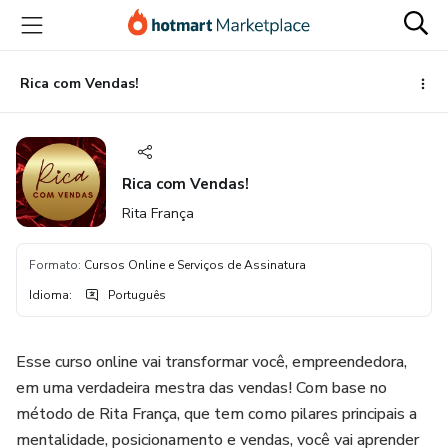
Ir
Ir
Ir
para
para
para
o
o
o
conteúdo
pagamento
rodapé
Rica com Vendas!
principal
Rica com Vendas!
Rita França
Formato
:
Cursos Online e Serviços de Assinatura
Idioma
:
Português
Esse curso online vai transformar você, empreendedora,
em uma verdadeira mestra das vendas! Com base no
método de Rita França, que tem como pilares principais a
mentalidade, posicionamento e vendas, você vai aprender