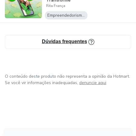
Transforme
Rita França
Conversas em
Vendas
Empreendedorismo Digital
Dúvidas frequentes
O conteúdo deste produto não representa a opinião da Hotmart.
Se você vir informações inadequadas,
denuncie aqui
em Amsterdam
em Madrid