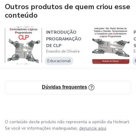
Outros produtos de quem criou esse
conteúdo
INTRODUÇÃO
PROGRAMAÇÃO
C
DE CLP
S
Evandro de Oliveira
E
S
Educacional
Dúvidas frequentes
O conteúdo deste produto não representa a opinião da Hotmart.
Se você vir informações inadequadas,
denuncie aqui