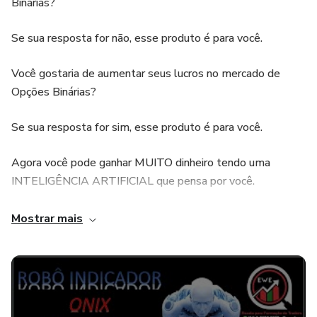
Binárias?
Se sua resposta for não, esse produto é para você.
Você gostaria de aumentar seus lucros no mercado de
Opções Binárias?
Se sua resposta for sim, esse produto é para você.
Agora você pode ganhar MUITO dinheiro tendo uma
INTELIGÊNCIA ARTIFICIAL que pensa por você.
Indicador INOVADOR para opções binárias – Conheça agora
Mostrar mais
o ÔNIX o melhor robô indicador do mercado.