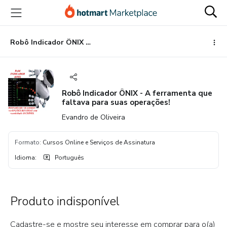
Ir
Ir
Ir
para
para
para
o
o
o
conteúdo
pagamento
rodapé
Robô Indicador ÔNIX - A ferramenta que faltava para suas operações!
principal
Robô Indicador ÔNIX - A ferramenta que
faltava para suas operações!
Evandro de Oliveira
Formato
:
Cursos Online e Serviços de Assinatura
Idioma
:
Português
Produto indisponível
Cadastre-se e mostre seu interesse em comprar para o(a)