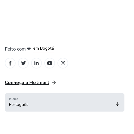
em Amsterdam
em Madrid
em Bogotá
Feito com
❤
em Belo Horizonte
na Cidade do México
Conheça a Hotmart
Idioma
Português