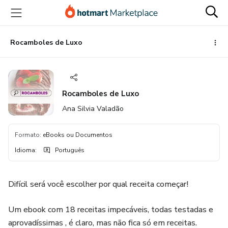
Ir
Ir
Ir
para
para
para
o
o
o
conteúdo
pagamento
rodapé
Rocamboles de Luxo
principal
Rocamboles de Luxo
Ana Silvia Valadão
Formato
:
eBooks ou Documentos
Idioma
:
Português
Difícil será você escolher por qual receita começar!
Um ebook com 18 receitas impecáveis, todas testadas e
aprovadíssimas , é claro, mas não fica só em receitas.