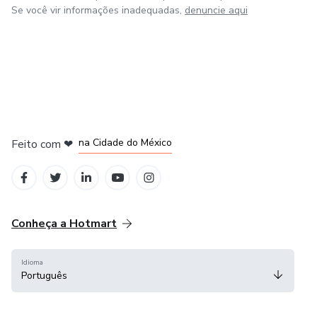
Se você vir informações inadequadas,
denuncie aqui
em Bogotá
em Amsterdam
em Madrid
na Cidade do México
Feito com
❤
em Belo Horizonte
Conheça a Hotmart
Idioma
Português