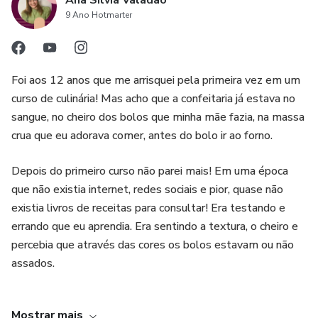
Ana Silvia Valadão
9 Ano Hotmarter
Foi aos 12 anos que me arrisquei pela primeira vez em um
curso de culinária! Mas acho que a confeitaria já estava no
sangue, no cheiro dos bolos que minha mãe fazia, na massa
crua que eu adorava comer, antes do bolo ir ao forno.
Depois do primeiro curso não parei mais! Em uma época
que não existia internet, redes sociais e pior, quase não
existia livros de receitas para consultar! Era testando e
errando que eu aprendia. Era sentindo a textura, o cheiro e
percebia que através das cores os bolos estavam ou não
assados.
Me formei em administração de empresas, fiz alguns
Mostrar mais
cursos livres de confeitaria, venci o 15º episódio da