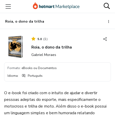
Ir
Ir
Ir
para
para
para
o
o
o
conteúdo
pagamento
rodapé
Roia, o dono da trilha
principal
5.0
(
1
)
Roia, o dono da trilha
Gabriel Moraes
Formato
:
eBooks ou Documentos
Idioma
:
Português
O e-book foi criado com o intuito de ajudar e divertir
pessoas adeptas do esporte, mais especificamente o
motocross e trilha de moto. Além disso o e-book possui
um linguagem simples e bem humorada relatando