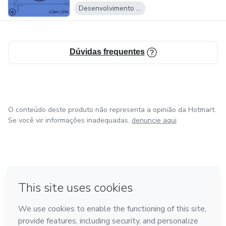
Desenvolvimento Pessoal
Dúvidas frequentes
O conteúdo deste produto não representa a opinião da Hotmart.
Se você vir informações inadequadas,
denuncie aqui
em Bogotá
em Amsterdam
em Madrid
na Cidade do México
Feito com
❤