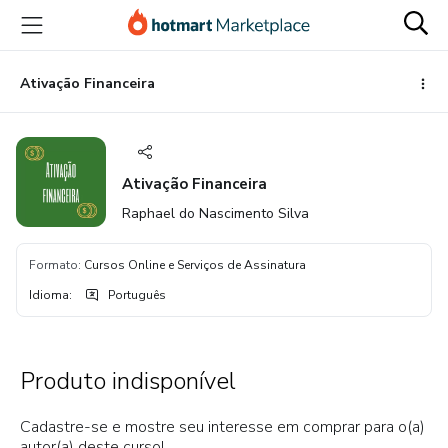
Ir
Ir
Ir
para
para
para
o
o
o
conteúdo
pagamento
rodapé
Ativação Financeira
principal
Ativação Financeira
Raphael do Nascimento Silva
Formato
:
Cursos Online e Serviços de Assinatura
Idioma
:
Português
Produto indisponível
Cadastre-se e mostre seu interesse em comprar para o(a)
autor(a) deste curso!