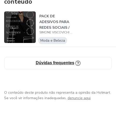
conteúdo
PACK DE
ADESIVOS PARA
REDES SOCIAIS /
SIMONE VISCOVICHI MIRANDA
STORIES
INSTAGRAM - LO...
Moda e Beleza
Dúvidas frequentes
O conteúdo deste produto não representa a opinião da Hotmart.
Se você vir informações inadequadas,
denuncie aqui