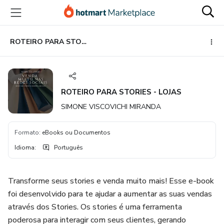
Ir
Ir
Ir
para
para
para
o
o
o
conteúdo
pagamento
rodapé
ROTEIRO PARA STORIES - LOJAS
principal
ROTEIRO PARA STORIES - LOJAS
SIMONE VISCOVICHI MIRANDA
Formato
:
eBooks ou Documentos
Idioma
:
Português
Transforme seus stories e venda muito mais! Esse e-book
foi desenvolvido para te ajudar a aumentar as suas vendas
através dos Stories. Os stories é uma ferramenta
poderosa para interagir com seus clientes, gerando