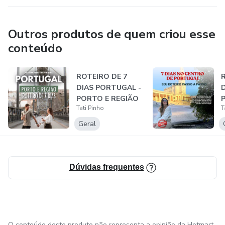
Outros produtos de quem criou esse
conteúdo
ROTEIRO DE 7
DIAS PORTUGAL -
PORTO E REGIÃO
Tati Pinho
T
Geral
Dúvidas frequentes
O conteúdo deste produto não representa a opinião da Hotmart.