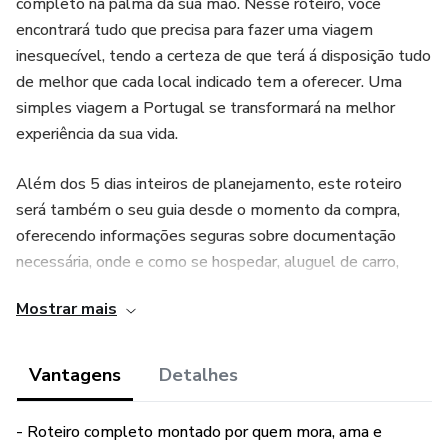
completo na palma da sua mão. Nesse roteiro, você
encontrará tudo que precisa para fazer uma viagem
inesquecível, tendo a certeza de que terá á disposição tudo
de melhor que cada local indicado tem a oferecer. Uma
simples viagem a Portugal se transformará na melhor
experiência da sua vida.
Além dos 5 dias inteiros de planejamento, este roteiro
será também o seu guia desde o momento da compra,
oferecendo informações seguras sobre documentação
necessária, onde e como se hospedar, aluguel de carro,
transporte público, internet no país, formas de trazer
Mostrar mais
dinheiro, média de gastos, gastronomia e muito mais.
O Roteiro de 5 dias é um planejamento já pronto que inclui
Vantagens
Detalhes
9 cidades/vilas no seu itinerário, passando por: Albufeira,
Lagos, Burgau, Portimão, Carvoeiro, Silves, Lagoa, Almancil
- Roteiro completo montado por quem mora, ama e
e Faro. Uma viagem pela região sul do país, conhecendo o