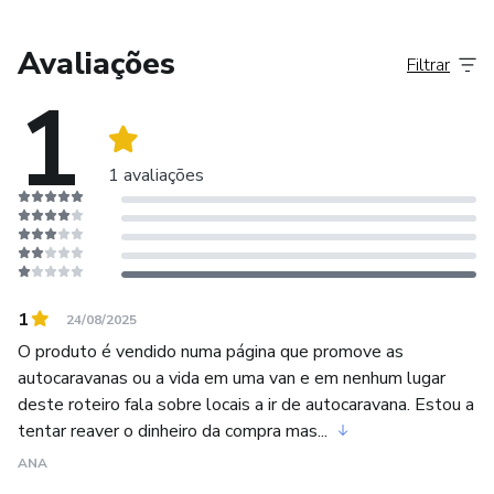
Imagine ter em mãos um roteiro organizado e pensado por
quem realmente conhece e ama o país. Com o roteiro, você
Avaliações
Filtrar
terá acesso a todas as dicas e segredos que só os
1
verdadeiros especialistas em viagens podem oferecer. Não
perca a oportunidade de tornar sua viagem a Portugal uma
experiência inesquecível!
1 avaliações
1
24/08/2025
O produto é vendido numa página que promove as
autocaravanas ou a vida em uma van e em nenhum lugar
deste roteiro fala sobre locais a ir de autocaravana. Estou a
tentar reaver o dinheiro da compra mas...
ANA