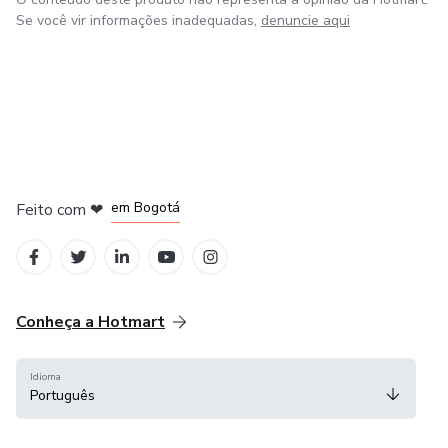
Se você vir informações inadequadas,
denuncie aqui
em Amsterdam
em Madrid
em Bogotá
Feito com
❤
em Belo Horizonte
na Cidade do México
Conheça a Hotmart
Idioma
Português