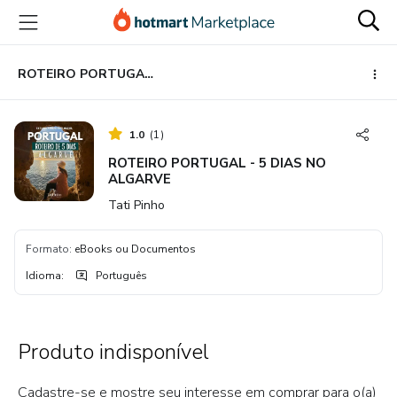
Ir
Ir
Ir
para
para
para
o
o
o
conteúdo
pagamento
rodapé
ROTEIRO PORTUGAL - 5 DIAS NO ALGARVE
principal
1.0
(
1
)
ROTEIRO PORTUGAL - 5 DIAS NO
ALGARVE
Tati Pinho
Formato
:
eBooks ou Documentos
Idioma
:
Português
Produto indisponível
Cadastre-se e mostre seu interesse em comprar para o(a)