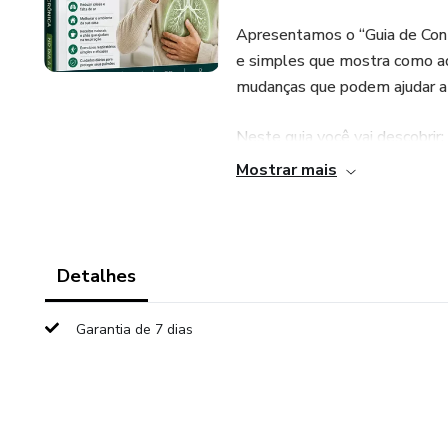
Apresentamos o “Guia de Contr
e simples que mostra como ado
mudanças que podem ajudar a r
Neste guia você vai descobrir:
Mostrar mais
Cuidados essenciais para evita
Como proteger os seus pulmõe
Detalhes
Dicas para melhorar o ambient
Garantia de 7 dias
Hábitos simples que ajudam a