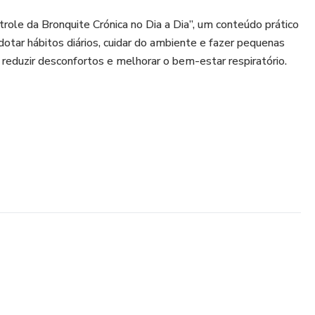
ole da Bronquite Crónica no Dia a Dia”, um conteúdo prático
tar hábitos diários, cuidar do ambiente e fazer pequenas
eduzir desconfortos e melhorar o bem-estar respiratório.
r crises
s no dia a dia
e da sua casa
 respirar com mais conforto