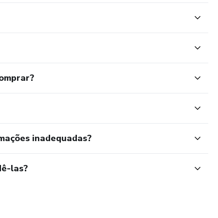
comprar?
rmações inadequadas?
ê-las?