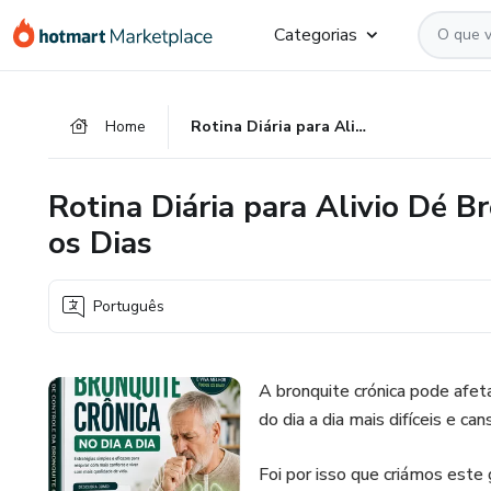
Ir
Ir
Ir
Categorias
para
para
para
o
o
o
conteúdo
pagamento
rodapé
Home
Rotina Diária para Alivio Dé Bronquite: Respire Melhor Todos os Dias
principal
Rotina Diária para Alivio Dé B
os Dias
Português
A bronquite crónica pode afet
do dia a dia mais difíceis e can
Foi por isso que criámos este 