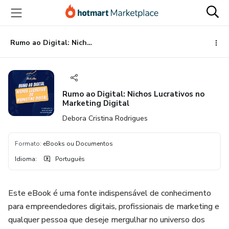
Ir
Ir
Ir
para
para
para
o
o
o
conteúdo
pagamento
rodapé
Rumo ao Digital: Nichos Lucrativos no Marketing Digital
principal
Rumo ao Digital: Nichos Lucrativos no
Marketing Digital
Debora Cristina Rodrigues
Formato
:
eBooks ou Documentos
Idioma
:
Português
Este eBook é uma fonte indispensável de conhecimento
para empreendedores digitais, profissionais de marketing e
qualquer pessoa que deseje mergulhar no universo dos