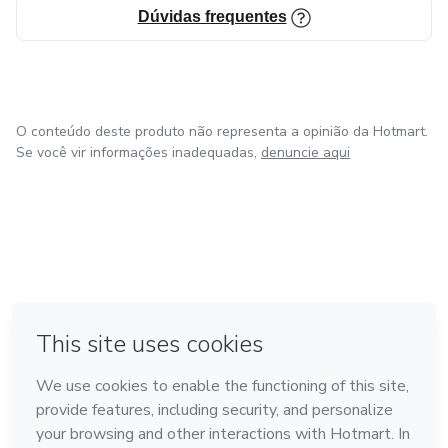
Dúvidas frequentes
O conteúdo deste produto não representa a opinião da Hotmart.
Se você vir informações inadequadas,
denuncie aqui
em Amsterdam
em Madrid
em Bogotá
Feito com
❤
em Belo Horizonte
na Cidade do México