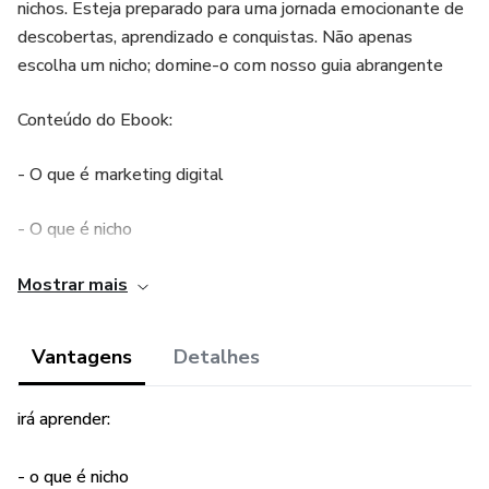
nichos. Esteja preparado para uma jornada emocionante de
descobertas, aprendizado e conquistas. Não apenas
escolha um nicho; domine-o com nosso guia abrangente
Conteúdo do Ebook:
- O que é marketing digital
- O que é nicho
- Como escolher o melhor nicho
Mostrar mais
- 5 erros ao escolher o nicho
Vantagens
Detalhes
NICHOS:
irá aprender:
- educação
- o que é nicho