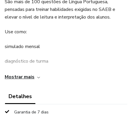
São mais de 100 questões de Língua Portuguesa,
pensadas para treinar habilidades exigidas no SAEB e
elevar o nível de leitura e interpretação dos alunos.
Use como:
simulado mensal
diagnóstico de turma
reforço e recuperação
Mostrar mais
banco de questões para avaliações
Detalhes
roteiro de estudo
Garantia de 7 dias
Material objetivo, aplicável e com foco em performance.