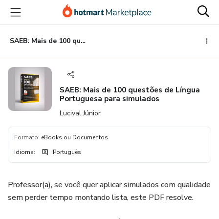
Ir
Ir
Ir
para
para
para
o
o
o
conteúdo
pagamento
rodapé
SAEB: Mais de 100 questões de Língua Portuguesa para simulados
principal
SAEB: Mais de 100 questões de Língua
Portuguesa para simulados
Lucival Júnior
Formato
:
eBooks ou Documentos
Idioma
:
Português
Professor(a), se você quer aplicar simulados com qualidade
sem perder tempo montando lista, este PDF resolve.