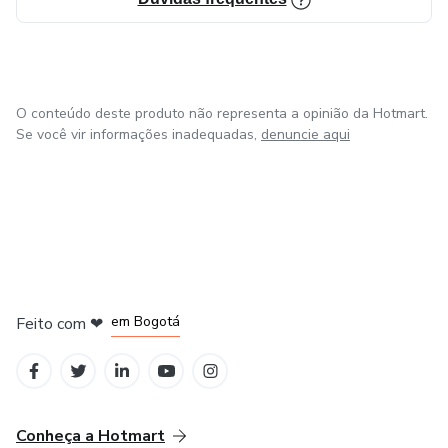
O conteúdo deste produto não representa a opinião da Hotmart.
Se você vir informações inadequadas,
denuncie aqui
em Amsterdam
em Madrid
em Bogotá
Feito com
❤
em Belo Horizonte
na Cidade do México
Conheça a Hotmart