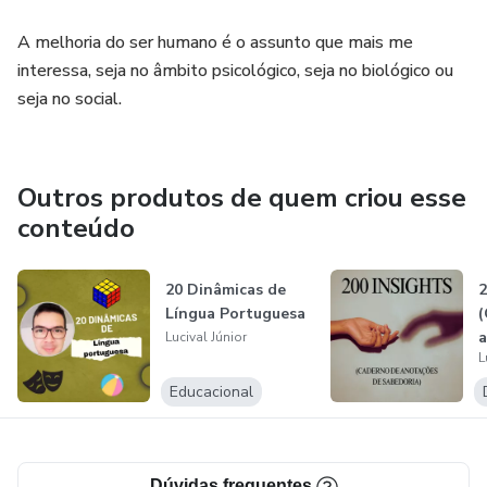
A melhoria do ser humano é o assunto que mais me
interessa, seja no âmbito psicológico, seja no biológico ou
seja no social.
Outros produtos de quem criou esse
conteúdo
20 Dinâmicas de
2
Língua Portuguesa
(
a
Lucival Júnior
L
S
Educacional
Dúvidas frequentes