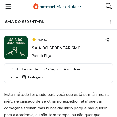
Ir
Ir
Ir
para
para
para
o
o
o
conteúdo
pagamento
rodapé
SAIA DO SEDENTARISMO
principal
4.0
(
1
)
SAIA DO SEDENTARISMO
Patrick Riça
Formato
:
Cursos Online e Serviços de Assinatura
Idioma
:
Português
Este método foi criado para você que está sem ânimo, na
inércia e cansado de se olhar no espelho, falar que vai
começar a treinar, mas nunca dar início porque não quer ir
para a academia, ou não tem tempo, ou não quer que