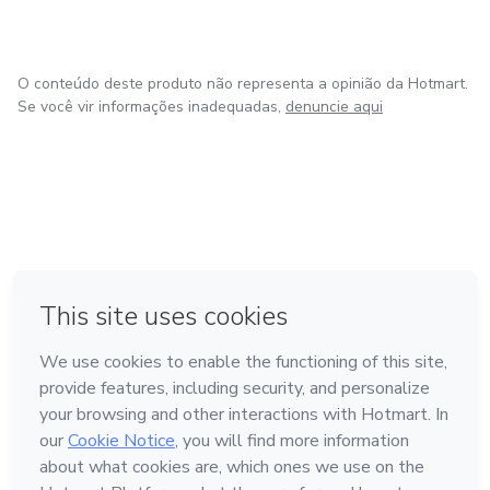
O conteúdo deste produto não representa a opinião da Hotmart.
Se você vir informações inadequadas,
denuncie aqui
em Amsterdam
em Madrid
em Bogotá
Feito com
❤
em Belo Horizonte
na Cidade do México
Conheça a Hotmart