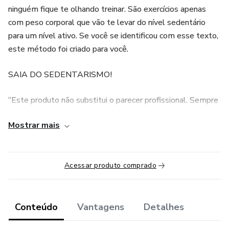
ninguém fique te olhando treinar. São exercícios apenas
com peso corporal que vão te levar do nível sedentário
para um nível ativo. Se você se identificou com esse texto,
este método foi criado para você.
SAIA DO SEDENTARISMO!
“Este produto não substitui o parecer profissional. Sempre
consulte um profissional da saúde para tratar de assuntos
Mostrar mais
relativos à saúde.”
Acessar produto comprado
Conteúdo
Vantagens
Detalhes