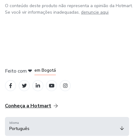
O conteúdo deste produto não representa a opinião da Hotmart.
Se você vir informações inadequadas,
denuncie aqui
em Amsterdam
em Madrid
em Bogotá
Feito com
❤
em Belo Horizonte
na Cidade do México
Conheça a Hotmart
Idioma
Português