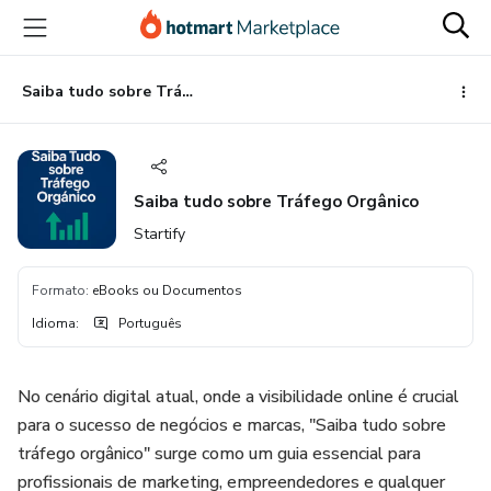
Ir
Ir
Ir
para
para
para
o
o
o
conteúdo
pagamento
rodapé
Saiba tudo sobre Tráfego Orgânico
principal
Saiba tudo sobre Tráfego Orgânico
Startify
Formato
:
eBooks ou Documentos
Idioma
:
Português
No cenário digital atual, onde a visibilidade online é crucial
para o sucesso de negócios e marcas, "Saiba tudo sobre
tráfego orgânico" surge como um guia essencial para
profissionais de marketing, empreendedores e qualquer