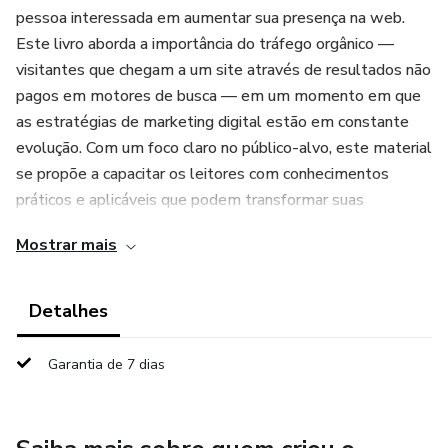
pessoa interessada em aumentar sua presença na web.
Este livro aborda a importância do tráfego orgânico —
visitantes que chegam a um site através de resultados não
pagos em motores de busca — em um momento em que
as estratégias de marketing digital estão em constante
evolução. Com um foco claro no público-alvo, este material
se propõe a capacitar os leitores com conhecimentos
práticos e aplicáveis que podem transformar suas
abordagens digitais.
Mostrar mais
O conteúdo do livro explora desde os fundamentos do
SEO (Search Engine Optimization) até as tendências mais
Detalhes
recentes que moldam o comportamento dos usuários
online. Com uma análise aprofundada das melhores
Garantia de 7 dias
práticas para otimização de sites, pesquisa de palavras-
chave e criação de conteúdo relevante, "Saiba tudo sobre
tráfego orgânico" oferece uma visão abrangente das