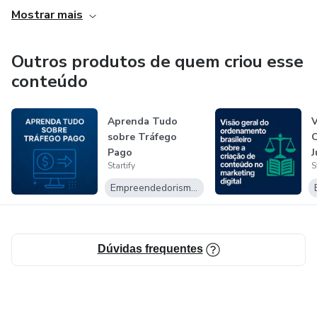
Mostrar mais
Outros produtos de quem criou esse
conteúdo
Aprenda Tudo
V
sobre Tráfego
Pago
J
Startify
S
s
Empreendedorismo Digital
Dúvidas frequentes