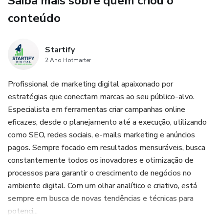
Saiba mais sobre quem criou o
táticas que podem ser implementadas para atrair e reter
conteúdo
visitantes qualificados. Dados estatísticos atuais
demonstram que mais de 90% dos cliques nos resultados
de busca vão para as primeiras páginas, destacando a
Startify
relevância das estratégias discutidas neste trabalho.
2 Ano Hotmarter
Além disso, o livro contextualiza o tráfego orgânico dentro
Profissional de marketing digital apaixonado por
do panorama global e local do marketing digital. Através
estratégias que conectam marcas ao seu público-alvo.
da análise de casos reais — como empresas que
Especialista em ferramentas criar campanhas online
transformaram seu desempenho por meio da otimização
eficazes, desde o planejamento até a execução, utilizando
adequada — os leitores poderão visualizar a aplicação
como SEO, redes sociais, e-mails marketing e anúncios
prática das teorias apresentadas. O livro também discute o
pagos. Sempre focado em resultados mensuráveis, busca
impacto das mudanças nos algoritmos dos motores de
constantemente todos os inovadores e otimização de
busca e como essas alterações afetam a visibilidade online
processos para garantir o crescimento de negócios no
das marcas. Ao considerar aspectos históricos e culturais
ambiente digital. Com um olhar analítico e criativo, está
do consumo digital, "Saiba tudo sobre tráfego orgânico"
sempre em busca de novas tendências e técnicas para
proporciona uma compreensão holística da temática.
potenci...