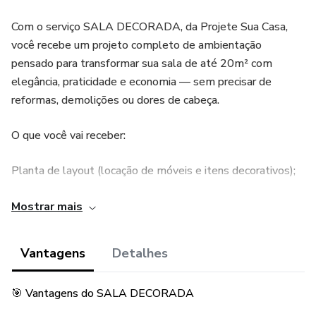
Com o serviço SALA DECORADA, da Projete Sua Casa,
você recebe um projeto completo de ambientação
pensado para transformar sua sala de até 20m² com
elegância, praticidade e economia — sem precisar de
reformas, demolições ou dores de cabeça.
O que você vai receber:
Planta de layout (locação de móveis e itens decorativos);
3 imagens 3D realistas do ambiente, para visualizar antes
Mostrar mais
de executar;
Vantagens
Detalhes
Lista de compras com links de produtos em sites
confiáveis;
🎯 Vantagens do SALA DECORADA
Sugestão de cores para pintura de paredes e teto;