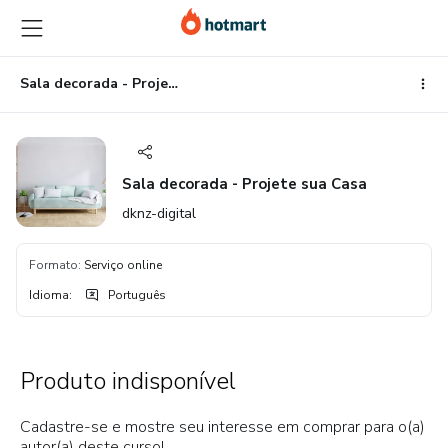
Ir
Ir
Ir
para
para
para
o
o
o
conteúdo
pagamento
rodapé
Sala decorada - Projete sua Casa
principal
Sala decorada - Projete sua Casa
dknz-digital
Formato
:
Serviço online
Idioma
:
Português
Produto indisponível
Cadastre-se e mostre seu interesse em comprar para o(a)
autor(a) deste curso!