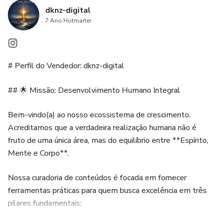
dknz-digital
Deseja apoio profissional sem precisar sair de casa.
7 Ano Hotmarter
Importante: O projeto é exclusivamente de ambientação.
Não inclui materiais físicos como móveis, tintas ou itens
decorativos, apenas a orientação completa para você
# Perfil do Vendedor: dknz-digital
executar com autonomia.
## 🌟 Missão: Desenvolvimento Humano Integral
Valor do investimento:
Bem-vindo(a) ao nosso ecossistema de crescimento.
💰 R$ 800 à vista no Pix (foco promocional)
Acreditamos que a verdadeira realização humana não é
fruto de uma única área, mas do equilíbrio entre **Espírito,
ou R$ 1.200 parcelado em até 10x
Mente e Corpo**.
Sua sala, seus sonhos, nossa expertise.
Nossa curadoria de conteúdos é focada em fornecer
ferramentas práticas para quem busca excelência em três
Com o SALA DECORADA, você investe pouco e
pilares fundamentais:
transforma muito.