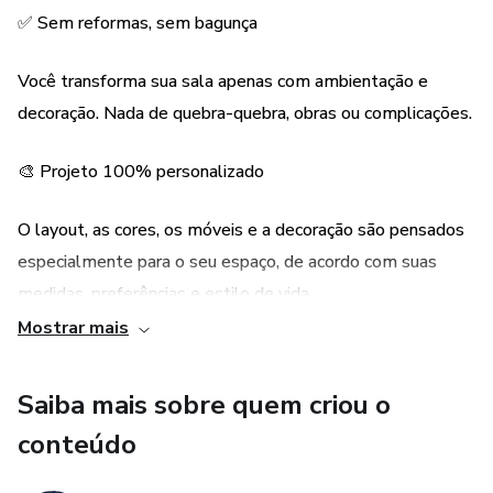
✅ Sem reformas, sem bagunça
Suporte personalizado durante todo o processo;
Você transforma sua sala apenas com ambientação e
Reunião para apresentação do projeto (com direito a uma
decoração. Nada de quebra-quebra, obras ou complicações.
alteração gratuita).
🎨 Projeto 100% personalizado
Tudo isso de forma online, prática e rápida. Você envia as
medidas do ambiente, incluindo portas e janelas, preenche
O layout, as cores, os móveis e a decoração são pensados
um briefing simples e nós cuidamos do resto!
especialmente para o seu espaço, de acordo com suas
medidas, preferências e estilo de vida.
Ideal para quem:
Mostrar mais
💻 Totalmente online e prático
Quer renovar a sala sem gastar muito;
Saiba mais sobre quem criou o
Você envia as medidas e informações do ambiente, e todo
Busca um ambiente mais bonito, organizado e funcional;
conteúdo
o processo (briefing, projeto e apresentação) acontece.
Prefere comprar tudo online, com comodidade e economia;