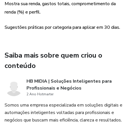
Mostra sua renda, gastos totais, comprometimento da
**Para quem é:** iniciantes, quem está apertado no mês e
renda (%) e perfil.
quem quer um plano simples para começar **já**.
Sugestões práticas por categoria para aplicar em 30 dias.
**Entrega:** relatório por e-mail em poucos minutos após
enviar o formulário.
Saiba mais sobre quem criou o
**Garantia:** 7 dias. Se não achar útil, devolvemos seu
dinheiro.
conteúdo
HB MIDIA | Soluções Inteligentes para
Profissionais e Negócios
2 Ano Hotmarter
Somos uma empresa especializada em soluções digitais e
automações inteligentes voltadas para profissionais e
negócios que buscam mais eficiência, clareza e resultados.