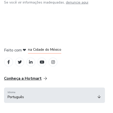
Se você vir informações inadequadas,
denuncie aqui
em Bogotá
em Amsterdam
em Madrid
na Cidade do México
Feito com
❤
em Belo Horizonte
Conheça a Hotmart
Idioma
Português