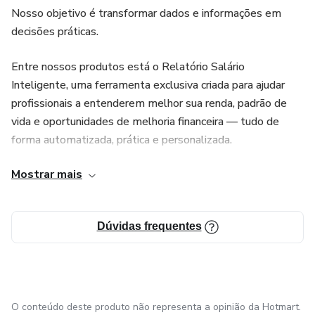
Nosso objetivo é transformar dados e informações em
decisões práticas.
Entre nossos produtos está o Relatório Salário
Inteligente, uma ferramenta exclusiva criada para ajudar
profissionais a entenderem melhor sua renda, padrão de
vida e oportunidades de melhoria financeira — tudo de
forma automatizada, prática e personalizada.
Mostrar mais
Acreditamos que conhecimento e tecnologia podem
caminhar juntos para simplificar a vida e potencializar
resultados.
Dúvidas frequentes
Junte-se a milhares de profissionais que já estão usando
inteligência de dados para crescer com a HB MIDIA.
O conteúdo deste produto não representa a opinião da Hotmart.