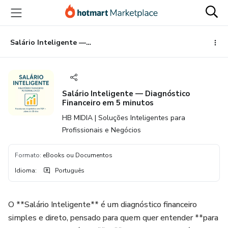
Ir
Ir
Ir
para
para
para
o
o
o
conteúdo
pagamento
rodapé
Salário Inteligente — Diagnóstico Financeiro em 5 minutos
principal
Salário Inteligente — Diagnóstico
Financeiro em 5 minutos
HB MIDIA | Soluções Inteligentes para
Profissionais e Negócios
Formato
:
eBooks ou Documentos
Idioma
:
Português
O **Salário Inteligente** é um diagnóstico financeiro
simples e direto, pensado para quem quer entender **para