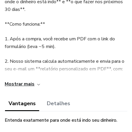
onde o dinheiro está indo** e **o que fazer nos próximos
30 dias**.
**Como funciona:**
1. Após a compra, você recebe um PDF com o link do
formulário (leva ~5 min).
2. Nosso sistema calcula automaticamente e envia para o
seu e-mail um **relatório personalizado em PDF**, com:
• sua renda e gastos totais,
Mostrar mais
• **comprometimento da renda (%)**,
Vantagens
Detalhes
• **perfil financeiro** (equilibrado/limite/endividado),
Entenda exatamente para onde está indo seu dinheiro.
• **recomendações práticas** por categoria.