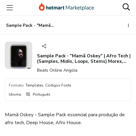
Ir
Ir
Ir
para
para
para
o
o
o
conteúdo
pagamento
rodapé
Sample Pack - "Mamã Oskey" | Afro Tech | (Samples, Midis, Loops, Stems) Morex, LiloCox, Mandas +
principal
Sample Pack - "Mamã Oskey" | Afro Tech |
(Samples, Midis, Loops, Stems) Morex,
LiloCox, Mandas +
Beats Online Angola
Formato
:
Templates, Códigos Fonte
Idioma
:
Português
Mamã Oskey - Sample Pack essencial para produção de
afro tech, Deep House, Afro House.