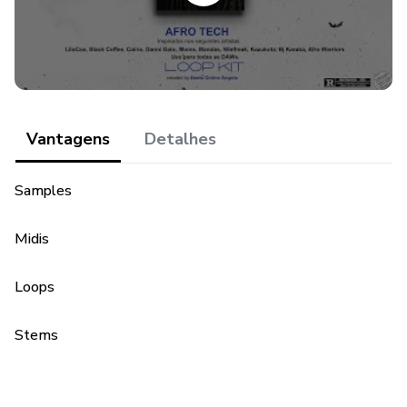
Kazukuta
Dj Karaba
Afro Warriors
Vantagens
Detalhes
Samples
Midis
Loops
Stems