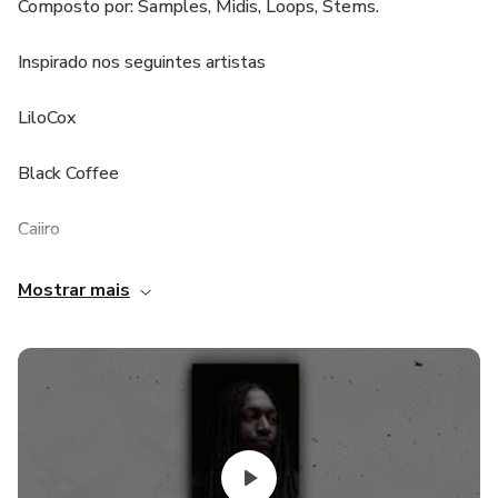
Composto por: Samples, Midis, Loops, Stems.
Inspirado nos seguintes artistas
LiloCox
Black Coffee
Caiiro
Danni Gato
Mostrar mais
Morex
Mandas
Nitefreak