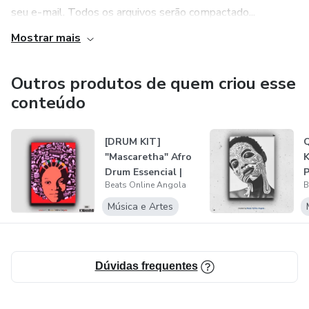
seu e-mail. Todos os arquivos serão compactado...
Mostrar mais
Outros produtos de quem criou esse
conteúdo
[DRUM KIT]
"Mascaretha" Afro
K
Drum Essencial |
P
Beats Online Angola
B
Afro House | (...
G
Música e Artes
Dúvidas frequentes