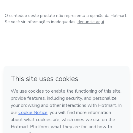
O conteúdo deste produto não representa a opinião da Hotmart.
Se você vir informações inadequadas,
denuncie aqui
em Bogotá
em Amsterdam
em Madrid
na Cidade do México
Feito com
❤
em Belo Horizonte
Conheça a Hotmart
Idioma