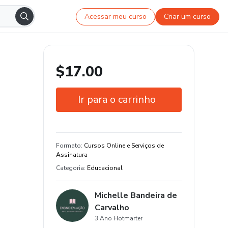
Acessar meu curso
Criar um curso
$17.00
Ir para o carrinho
Garantia de 7 dias
Estude do seu jeito e em qualquer
Formato
:
Cursos Online e Serviços de
dispositivo
Assinatura
Categoria
:
Educacional
Michelle Bandeira de
Carvalho
3 Ano Hotmarter