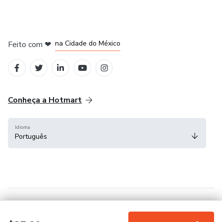
em Bogotá
em Amsterdam
em Madrid
na Cidade do México
Feito com
❤
em Belo Horizonte
Conheça a Hotmart
Idioma
Português
Central de ajuda
Termos
Privacidade
Cookies