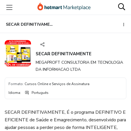
Ir
Ir
Ir
para
para
para
o
o
o
conteúdo
pagamento
rodapé
SECAR DEFINITIVAMENTE
principal
SECAR DEFINITIVAMENTE
MEGAPROFT CONSULTORIA EM TECNOLOGIA
DA INFORMACAO LTDA
Formato
:
Cursos Online e Serviços de Assinatura
Idioma
:
Português
SECAR DEFINITIVAMENTE, É o programa DEFINITIVO E
EFICIENTE de Saúde e Emagrecimento, desenvolvido para
ajudar pessoas a perder peso de forma INTELIGENTE,