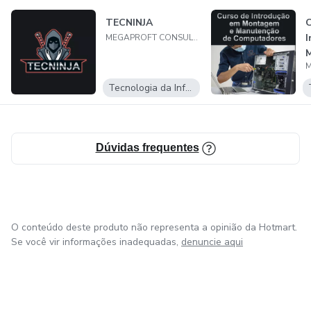
TECNINJA
C
I
MEGAPROFT CONSULTORIA EM TECNOLOGIA DA INFORMACAO LTDA
Tecnologia da Informação
Dúvidas frequentes
O conteúdo deste produto não representa a opinião da Hotmart.
Se você vir informações inadequadas,
denuncie aqui