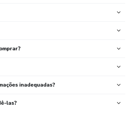
comprar?
rmações inadequadas?
ê-las?