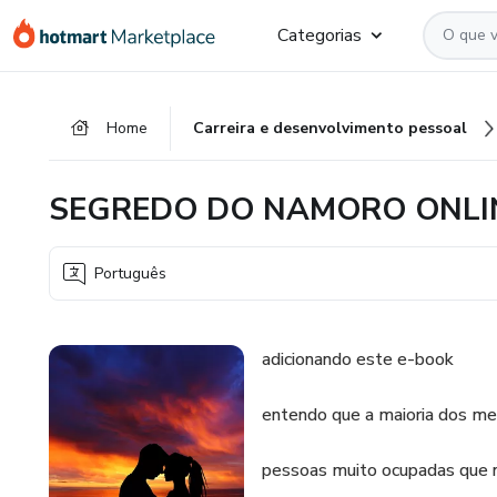
Ir
Ir
Ir
Categorias
para
para
para
o
o
o
conteúdo
pagamento
rodapé
Home
Carreira e desenvolvimento pessoal
principal
SEGREDO DO NAMORO ONLI
Português
adicionando este e-book
entendo que a maioria dos me
pessoas muito ocupadas que