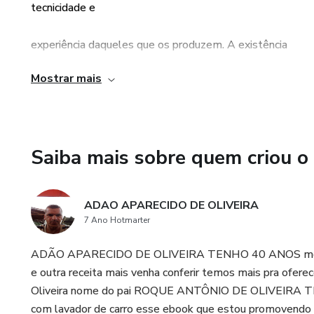
tecnicidade e
Trata-se, de fato, de um trab
experiência daqueles que os produzem. A existência
que visa
Mostrar mais
de um produto e sua aquisição, por meio da
não deixe pedra sobre pedra.
plataforma, não podem ser consideradas como
Você pode usar este livro com
Saiba mais sobre quem criou o
garantia de qualidade de conteúdo e resultado, em
para otimizar seu empreendim
qualquer hipótese. Ao adquiri-lo, o comprador
pode continuar voltando a ele
ADAO APARECIDO DE OLIVEIRA
7 Ano Hotmarter
cada passo antes de realmente
declara estar ciente dessas informações. Os termos
ADÃO APARECIDO DE OLIVEIRA TENHO 40 ANOS moro em
frente. Eu posso
e políticas da Hotmart podem ser acessados aqui,
e outra receita mais venha conferir temos mais pra ofere
Oliveira nome do pai ROQUE ANTÔNIO DE OLIVEIRA TE
prometo a você que, se você u
antes mesmo da conclusão da compra." (Link para
com lavador de carro esse ebook que estou promovendo é