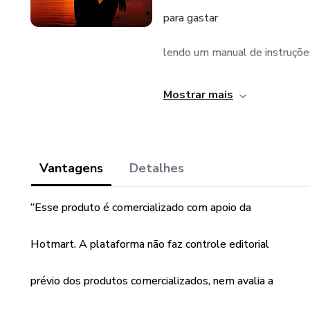
para gastar
lendo um manual de instruçõe
Então eu vim com algo que re
Mostrar mais
olhar para entender a essênci
você
Vantagens
Detalhes
pode exigir de 10 a 15 minuto
“Esse produto é comercializado com apoio da
a extensão deste livro. É si
Hotmart. A plataforma não faz controle editorial
ao mesmo tempo, não se deix
prévio dos produtos comercializados, nem avalia a
simplicidade. Trata-se, de fat