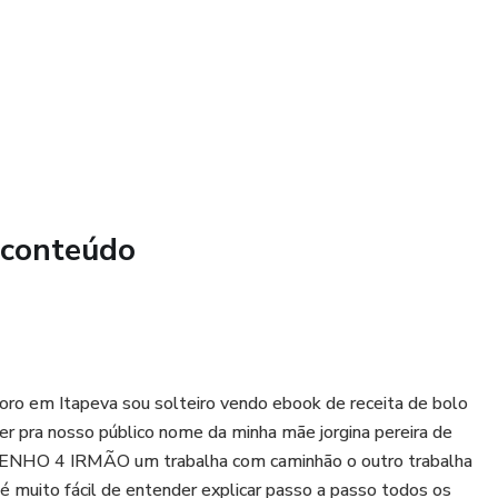
alho muito abrangente
o uma diretriz geral
 conteúdo
ento de caça aos
 para ter certeza de
 colocar o pé para a
 Itapeva sou solteiro vendo ebook de receita de bolo
cer pra nosso público nome da minha mãe jorgina pereira de
NHO 4 IRMÃO um trabalha com caminhão o outro trabalha
sar este livro para
 muito fácil de entender explicar passo a passo todos os