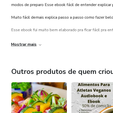
modos de preparo Esse ebook fácil de entender explicar 
guiá-lo, não há necessidade de
anexo na palavra AQUI:
Muito fácil demais explica passo a passo como fazer belo
tropeçar
https://www.hotmart.com/legal/pt-BR
Esse ebook fui muito bem elaborado pra ficar fácil pra e
Mostrar mais
Outros produtos de quem crio