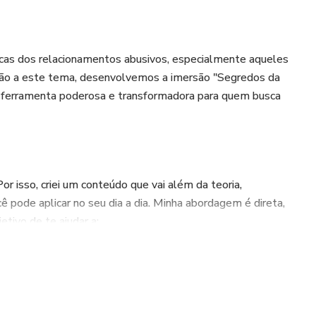
cas dos relacionamentos abusivos, especialmente aqueles
ção a este tema, desenvolvemos a imersão "Segredos da
 ferramenta poderosa e transformadora para quem busca
or isso, criei um conteúdo que vai além da teoria,
 pode aplicar no seu dia a dia. Minha abordagem é direta,
tivo de te ajudar a:
o Gaslighting, Confabulação e Love Bombing).
er de forma eficaz.