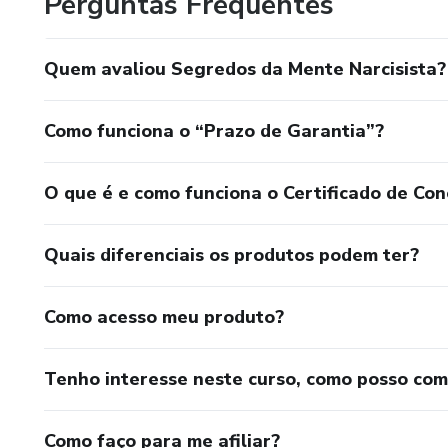
Perguntas Frequentes
Quebrar ciclos de dor e codependência.
Reconstruir sua autoestima e recuperar sua voz interior.
Quem avaliou Segredos da Mente Narcisista?
Alcançar a autonomia e construir relacionamentos futuros 
Como funciona o “Prazo de Garantia”?
Por Que Confiar no Meu Trabalho?
O que é e como funciona o Certificado de Con
Dedico-me incansavelmente a aprofundar o entendimento
ferramentas mais eficazes para a superação. Minha paixão 
Quais diferenciais os produtos podem ter?
perdido(a), confuso(a) ou pronto(a) para virar a página e 
Como acesso meu produto?
Estou aqui para ser seu guia nessa jornada de autodescobe
sua experiência em força e resiliência.
Tenho interesse neste curso, como posso co
Como faço para me afiliar?