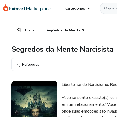
Ir
Ir
Ir
Categorias
para
para
para
o
o
o
conteúdo
pagamento
rodapé
Home
Segredos da Mente Narcisista
principal
Segredos da Mente Narcisista
Português
Liberte-se do Narcisismo: Rec
Você se sente exausto(a), co
em um relacionamento? Você vi
onde suas emoções são invali