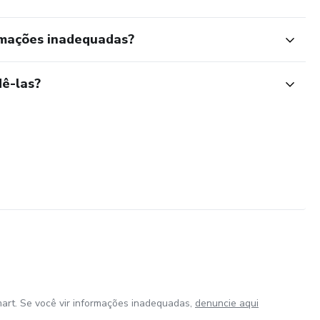
rmações inadequadas?
ê-las?
art. Se você vir informações inadequadas,
denuncie aqui