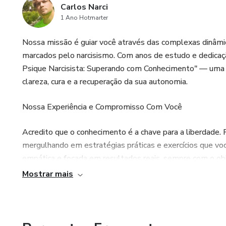
Carlos Narci
1 Ano Hotmarter
Nossa missão é guiar você através das complexas dinâmi
marcados pelo narcisismo. Com anos de estudo e dedica
Psique Narcisista: Superando com Conhecimento" — uma
clareza, cura e a recuperação da sua autonomia.
Nossa Experiência e Compromisso Com Você
Acredito que o conhecimento é a chave para a liberdade. P
mergulhando em estratégias práticas e exercícios que você
empática e focada em resultados reais, sempre com o obje
Mostrar mais
Identificar e desmascarar as táticas de manipulação (com
Compreender a complexa mente narcisista para se proteg