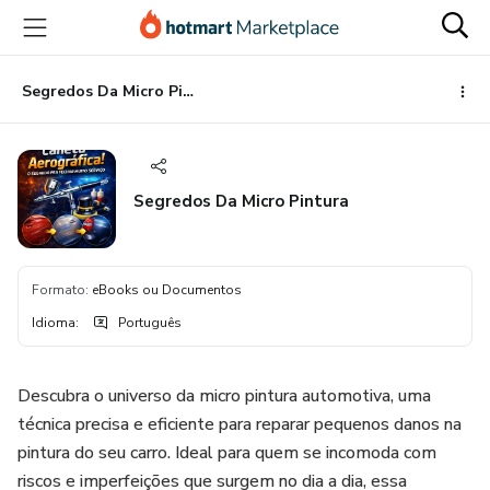
Ir
Ir
Ir
para
para
para
o
o
o
conteúdo
pagamento
rodapé
Segredos Da Micro Pintura
principal
Segredos Da Micro Pintura
Formato
:
eBooks ou Documentos
Idioma
:
Português
Descubra o universo da micro pintura automotiva, uma
técnica precisa e eficiente para reparar pequenos danos na
pintura do seu carro. Ideal para quem se incomoda com
riscos e imperfeições que surgem no dia a dia, essa