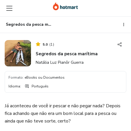
Ir
Ir
Ir
para
para
para
o
o
o
conteúdo
pagamento
rodapé
Segredos da pesca marítima
principal
5.0
(
1
)
Segredos da pesca marítima
Natália Luz Pianôr Guerra
Formato
:
eBooks ou Documentos
Idioma
:
Português
Já aconteceu de você ir pescar e não pegar nada? Depois
fica achando que não era um bom local para a pesca ou
ainda que não teve sorte, certo?