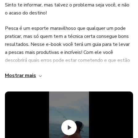
Sinto te informar, mas talvez o problema seja você, e não
o acaso do destino!
Pesca é um esporte maravilhoso que qualquer um pode
praticar, mas só quem tem a técnica certa consegue bons
resultados. Nesse e-book você terá um guia para te levar
a pescas mais produtivas e incríveis! Com ele você
descobrirá quais erros pode estar cometendo e que estão
impedindo seu sucesso.
Mostrar mais
Além disso, você ainda levará dois bônus fantásticos!
- Um checklist que te ajudará a se organizar da maneira
certa antes da pescaria e não deixará que você esqueça
nada que é importante em casa.
- Um e-book explicando as principais características de 10