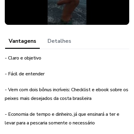
peixes super desejados que navegam pela costa brasileira.
Hábitos, tipo de isca ideal e muito mais! Só com isso você
já vai duplicar suas chances de voltar pra casa com o cooler
cheio!
Fisgue logo essa oportunidade! Boa pesca!
Vantagens
Detalhes
- Claro e objetivo
- Fácil de entender
- Vem com dois bônus incríveis: Checklist e ebook sobre os
peixes mais desejados da costa brasileira
- Economia de tempo e dinheiro, já que ensinará a ter e
levar para a pescaria somente o necessário