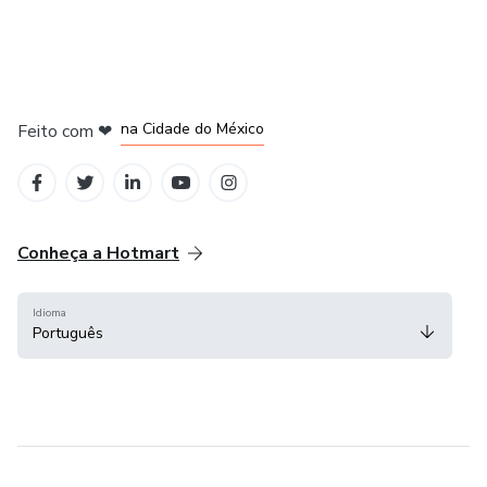
em Bogotá
em Amsterdam
em Madrid
na Cidade do México
Feito com
❤
em Belo Horizonte
Conheça a Hotmart
Idioma
Português