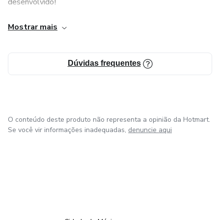
desenvolvido!
"Fazer o simples bem feito, da mais retorno do que fazer o
Mostrar mais
complexo pouco eficiente"
Acreditamos em nosso trabalho e acreditamos na
Dúvidas frequentes
capacidade de nossos clientes. Se disserem que somos
loucos por sermos ambiciosos, não duvide. Pois realmente
somos.
O conteúdo deste produto não representa a opinião da Hotmart.
Se você vir informações inadequadas,
denuncie aqui
em Bogotá
em Amsterdam
em Madrid