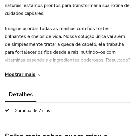
naturais, estamos prontos para transformar a sua rotina de
cuidados capilares.
Imagine acordar todas as manhãs com fios fortes,
brilhantes e cheios de vida. Nossa solução única vai além
de simplesmente tratar a queda de cabelo, ela trabalha
para fortalecer os fios desde a raiz, nutrindo-os com
vitaminas essenciais e ingredientes poderosos. Resultado?
Cabelos mais densos, resistentes e saudáveis.
Mostrar mais
Esqueça os cabelos fracos e quebradiços. Com o Segredos
do Cabelo Saudável, você vai redescobrir a confiança e a
Detalhes
alegria de ter um cabelo deslumbrante. Nossa fórmula
cuidadosamente desenvolvida combina o melhor da
Garantia de 7 dias
natureza para combater os danos e proporcionar uma
transformação real.