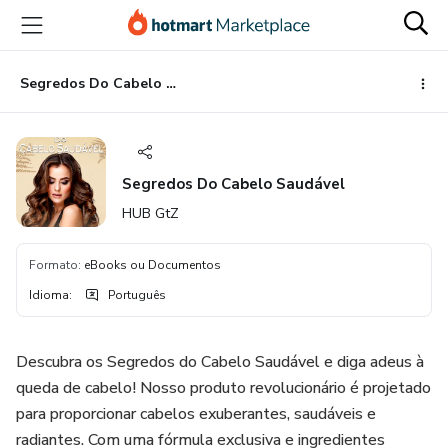
Ir
Ir
Ir
para
para
para
o
o
o
conteúdo
pagamento
rodapé
Segredos Do Cabelo Saudável
principal
Segredos Do Cabelo Saudável
HUB GtZ
Formato
:
eBooks ou Documentos
Idioma
:
Português
Descubra os Segredos do Cabelo Saudável e diga adeus à
queda de cabelo! Nosso produto revolucionário é projetado
para proporcionar cabelos exuberantes, saudáveis e
radiantes. Com uma fórmula exclusiva e ingredientes