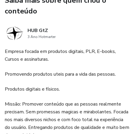
Saiba mais sobre quem criou o
Adeus às preocupações com a queda de cabelo! Você
merece ter cabelos deslumbrantes que chamam a atenção
conteúdo
por onde passa. Deixe nossos segredos cuidarem do seu
cabelo enquanto você aproveita a vida. Não espere mais
HUB GtZ
para ter o cabelo dos seus sonhos.
3 Ano Hotmarter
Experimente o Segredos do Cabelo Saudável e descubra o
Empresa focada em produtos digitais, PLR, E-books,
poder da natureza aliado à tecnologia avançada.
Cursos e assinaturas.
Garantimos resultados visíveis e duradouros. Não perca
tempo com produtos que não cumprem suas promessas.
Promovendo produtos uteis para a vida das pessoas.
Chegou a hora de ter cabelos saudáveis, radiantes e livres
da queda. Adquira agora mesmo o Segredos do Cabelo
Produtos digitais e físicos.
Saudável e dê um novo começo aos seus fios!
Missão: Promover conteúdo que as pessoas realmente
precisam. Sem promessas magicas e mirabolantes. Focada
nos mais diversos nichos e com foco total na experiência
do usuário. Entregando produtos de qualidade e muito bem