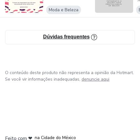
J
p
Moda e Beleza
Dúvidas frequentes
O conteúdo deste produto não representa a opinião da Hotmart.
Se você vir informações inadequadas,
denuncie aqui
em Bogotá
em Amsterdam
em Madrid
na Cidade do México
Feito com
❤