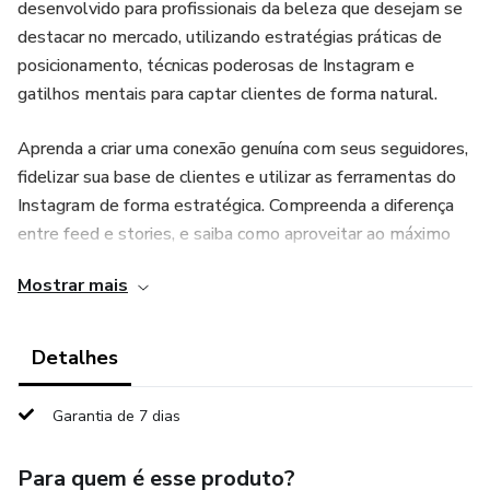
desenvolvido para profissionais da beleza que desejam se
destacar no mercado, utilizando estratégias práticas de
posicionamento, técnicas poderosas de Instagram e
gatilhos mentais para captar clientes de forma natural.
Aprenda a criar uma conexão genuína com seus seguidores,
fidelizar sua base de clientes e utilizar as ferramentas do
Instagram de forma estratégica. Compreenda a diferença
entre feed e stories, e saiba como aproveitar ao máximo
esses recursos para fortalecer sua presença online. Não
Mostrar mais
perca a oportunidade de dominar o posicionamento
intencional, aprender sobre o Instagram e utilizar gatilhos
mentais para impulsionar o seu negócio.
Detalhes
Posicione-se de forma estratégica, atraia mais clientes e
Garantia de 7 dias
alcance o sucesso que você merece. Adquira agora mesmo
o acesso ao conteúdo exclusivo de "Segredos do
Para quem é esse produto?
posicionamento de sucesso" e transforme a sua imagem