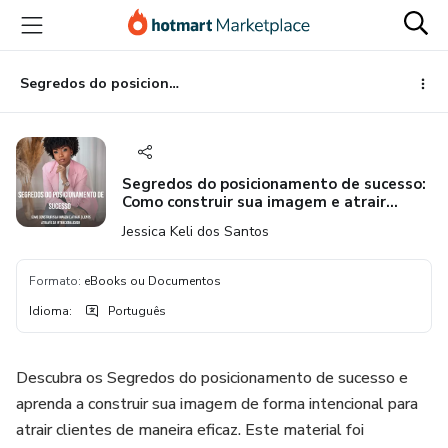
Ir
Ir
Ir
para
para
para
o
o
o
conteúdo
pagamento
rodapé
Segredos do posicionamento de sucesso: Como construir sua imagem e atrair clientes através da intencionalidade
principal
Segredos do posicionamento de sucesso:
Como construir sua imagem e atrair
clientes através da intencionalidade
Jessica Keli dos Santos
Formato
:
eBooks ou Documentos
Idioma
:
Português
Descubra os Segredos do posicionamento de sucesso e
aprenda a construir sua imagem de forma intencional para
atrair clientes de maneira eficaz. Este material foi