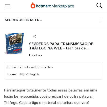
Ir
Ir
Ir
para
para
para
o
o
o
conteúdo
pagamento
rodapé
SEGREDOS PARA TRANSMISSÃO DE TRÁFEGO NA WEB - técnicas de construção de tráfego para aumentar o fluxo de visitantes em seus sites e explodir os lucros do seu negócio
principal
SEGREDOS PARA TRANSMISSÃO DE
TRÁFEGO NA WEB - técnicas de
construção de tráfego para aumentar o
Loja Fisa
fluxo de visitantes em seus sites e
explodir os lucros do seu negócio
Formato
:
eBooks ou Documentos
Idioma
:
Português
Para integrar totalmente todas essas palavras em uma
fusão bem-sucedida, você precisará de outra palavra.
Tráfego. Cada artigo e material de leitura que você