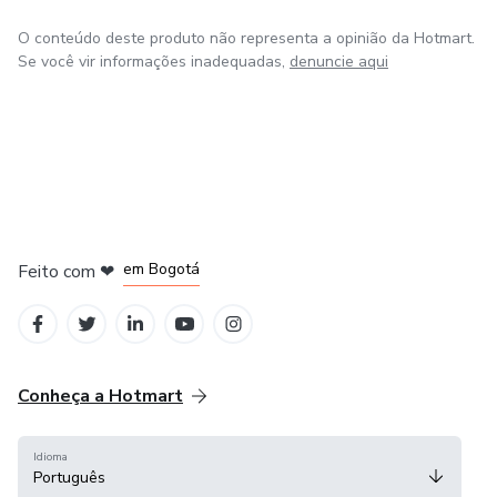
O conteúdo deste produto não representa a opinião da Hotmart.
Se você vir informações inadequadas,
denuncie aqui
em Amsterdam
em Madrid
em Bogotá
Feito com
❤
em Belo Horizonte
na Cidade do México
Conheça a Hotmart
Idioma
Português