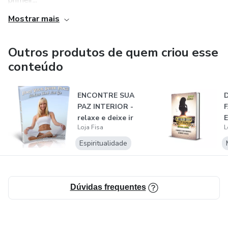
primeir...
Mostrar mais
Outros produtos de quem criou esse
conteúdo
ENCONTRE SUA
PAZ INTERIOR -
relaxe e deixe ir
E
Loja Fisa
L
Espiritualidade
Dúvidas frequentes