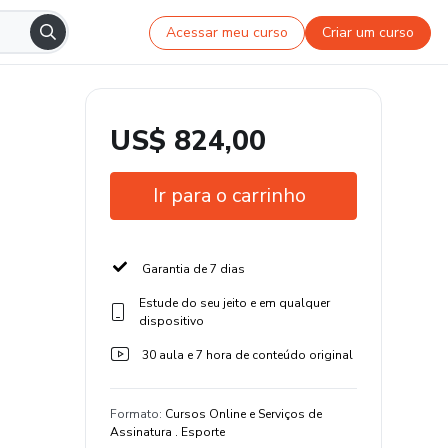
Acessar meu curso
Criar um curso
US$ 824,00
Ir para o carrinho
Garantia de 7 dias
Estude do seu jeito e em qualquer
dispositivo
30 aula e 7 hora de conteúdo original
Formato
:
Cursos Online e Serviços de
Assinatura . Esporte