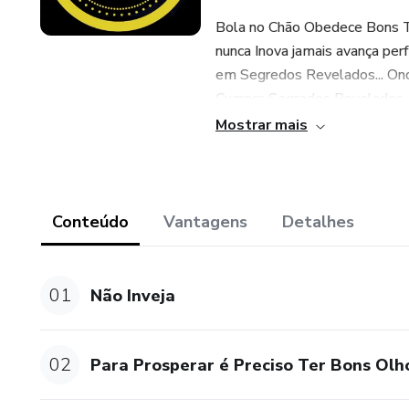
Bola no Chão Obedece Bons Ti
nunca Inova jamais avança per
em Segredos Revelados... Onde
Cumpra Segredos Revelados, 
Mostrar mais
Conteúdo
Vantagens
Detalhes
01
Não Inveja
02
Para Prosperar é Preciso Ter Bons Olh