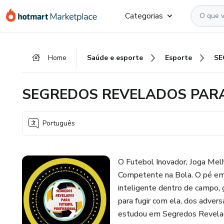
Ir
Ir
Ir
Categorias
para
para
para
o
o
o
conteúdo
pagamento
rodapé
Home
Saúde e esporte
Esporte
principal
SEGREDOS REVELADOS PARA
Português
O Futebol Inovador, Joga Melh
Competente na Bola. O pé em
inteligente dentro de campo, 
para fugir com ela, dos adversár
estudou em Segredos Revela