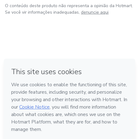
O conteúdo deste produto não representa a opinião da Hotmart.
Se você vir informações inadequadas,
denuncie aqui
em Amsterdam
em Madrid
em Bogotá
Feito com
❤
em Belo Horizonte
na Cidade do México
Conheça a Hotmart
Idioma
Português