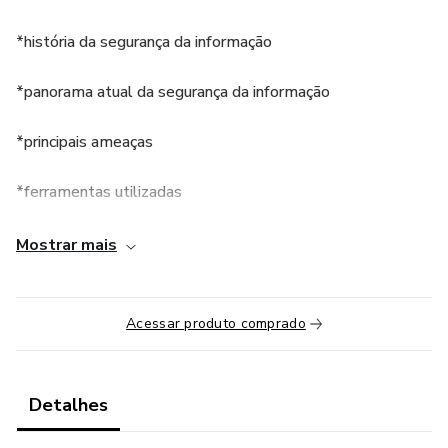
*história da segurança da informação
*panorama atual da segurança da informação
*principais ameaças
*ferramentas utilizadas
*introdução a ambientes e terminais
Mostrar mais
*o que o Google sabe sobre você?
Acessar produto comprado
Detalhes