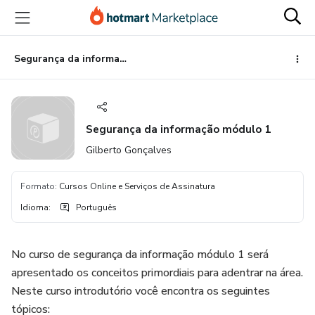
Ir
Ir
Ir
para
para
para
o
o
o
conteúdo
pagamento
rodapé
Segurança da informação módulo 1
principal
Segurança da informação módulo 1
Gilberto Gonçalves
Formato
:
Cursos Online e Serviços de Assinatura
Idioma
:
Português
No curso de segurança da informação módulo 1 será
apresentado os conceitos primordiais para adentrar na área.
Neste curso introdutório você encontra os seguintes
tópicos: