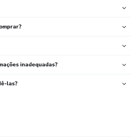
comprar?
rmações inadequadas?
ê-las?