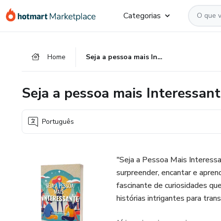
Ir
Ir
Ir
Categorias
para
para
para
o
o
o
conteúdo
pagamento
rodapé
Home
Seja a pessoa mais Interessante - Usando a Ciência
principal
Seja a pessoa mais Interessant
Português
"Seja a Pessoa Mais Interessa
surpreender, encantar e aprend
fascinante de curiosidades qu
histórias intrigantes para tra