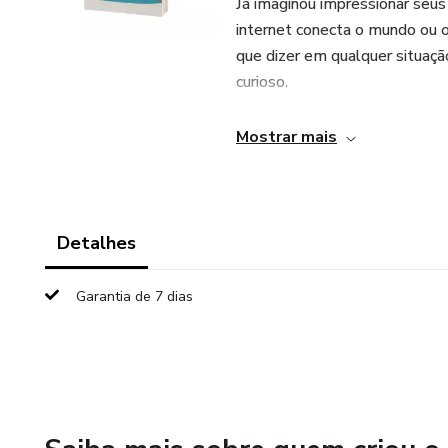
Já imaginou impressionar seus
internet conecta o mundo ou o
que dizer em qualquer situaçã
curioso.
Escrito de forma leve e divert
Mostrar mais
com exemplos práticos e temas
Transforme qualquer convers
adoram ouvir!
Detalhes
Garantia de 7 dias