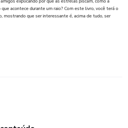
 amigos explicando por que as estrelas piscam, como a
 que acontece durante um raio? Com este livro, você terá o
o, mostrando que ser interessante é, acima de tudo, ser
ida, ele é ideal tanto para curiosos quanto para estudantes,
 do cotidiano que tornam o aprendizado cativante e útil.
a com seus conhecimentos e torne-se a pessoa que todos