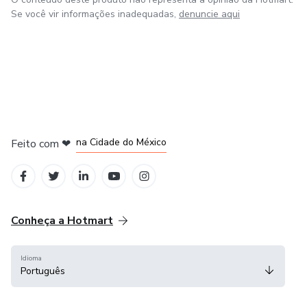
Se você vir informações inadequadas,
denuncie aqui
em Bogotá
em Amsterdam
em Madrid
na Cidade do México
Feito com
❤
em Belo Horizonte
Conheça a Hotmart
Idioma
Português