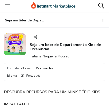
Ir
Ir
Ir
para
para
para
o
o
o
conteúdo
pagamento
rodapé
Seja um líder de Departamento Kids de Excelência!
principal
Seja um líder de Departamento Kids de
Excelência!
Tatiana Nogueira Mourao
Formato
:
eBooks ou Documentos
Idioma
:
Português
DESCUBRA RECURSOS PARA UM MINISTÉRIO KIDS
IMPACTANTE