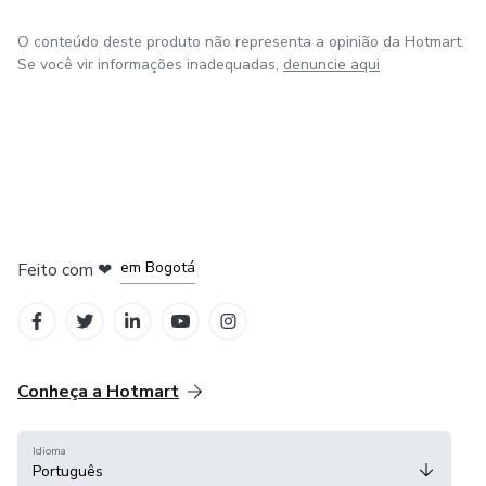
O conteúdo deste produto não representa a opinião da Hotmart.
Se você vir informações inadequadas,
denuncie aqui
em Amsterdam
em Madrid
em Bogotá
Feito com
❤
em Belo Horizonte
na Cidade do México
Conheça a Hotmart
Idioma
Português