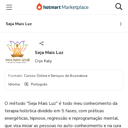
Ir
Ir
Ir
para
para
para
o
o
o
conteúdo
pagamento
rodapé
Seja Mais Luz
principal
Seja Mais Luz
Crys Kaly
Formato
:
Cursos Online e Serviços de Assinatura
Idioma
:
Português
O método "Seja Mais Luz" é todo meu conhecimento da
terapia holística dividido em 5 fases, com práticas
energéticas, hipnose, regressão e reprogramação mental,
que visa iniciar as pessoas no auto-conhecimento e na cura