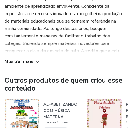
ambiente de aprendizado envolvente. Consciente da
importância de recursos inovadores, mergulhei na produção
de materiais educacionais que se tornaram referência na
minha comunidade. Ao longo desses anos, busquei
constantemente maneiras de facilitar o trabalho dos
colegas, trazendo sempre materiais inovadores para
enriquecer o dia a dia em sala de aula. Acredito que a edu...
Mostrar mais
Outros produtos de quem criou esse
conteúdo
ALFABETIZANDO
COM MÚSICA -
MATERNAL
Claudia Gomes
C