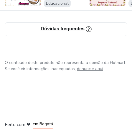
Educacional
Dúvidas frequentes
O conteúdo deste produto não representa a opinião da Hotmart.
Se você vir informações inadequadas,
denuncie aqui
em Amsterdam
em Madrid
em Bogotá
Feito com
❤
em Belo Horizonte
na Cidade do México