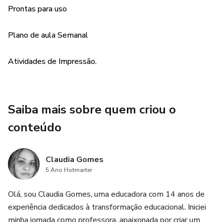
📜EDITÁVEL NO WORD
Prontas para uso
✅QUEBRA-CABEÇA
Plano de aula Semanal
✅JOGOS
Atividades de Impressão.
✅ PRODUÇÃO DE TEXTO
🌟PRONTO PARA USO
Saiba mais sobre quem criou o
conteúdo
Claudia Gomes
5 Ano Hotmarter
Olá, sou Claudia Gomes, uma educadora com 14 anos de
experiência dedicados à transformação educacional. Iniciei
minha jornada como professora, apaixonada por criar um