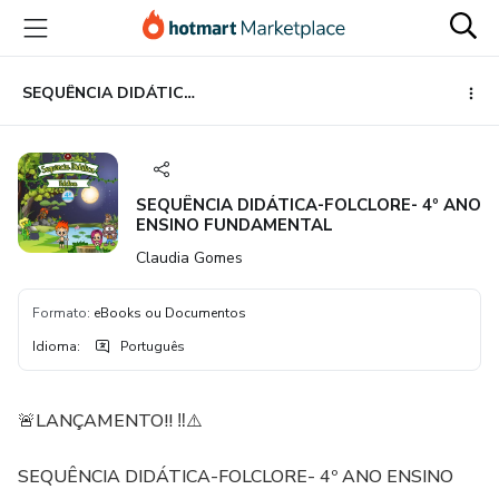
Ir
Ir
Ir
para
para
para
o
o
o
conteúdo
pagamento
rodapé
SEQUÊNCIA DIDÁTICA-FOLCLORE- 4º ANO ENSINO FUNDAMENTAL
principal
SEQUÊNCIA DIDÁTICA-FOLCLORE- 4º ANO
ENSINO FUNDAMENTAL
Claudia Gomes
Formato
:
eBooks ou Documentos
Idioma
:
Português
🚨LANÇAMENTO!! ‼️⚠️
SEQUÊNCIA DIDÁTICA-FOLCLORE- 4º ANO ENSINO