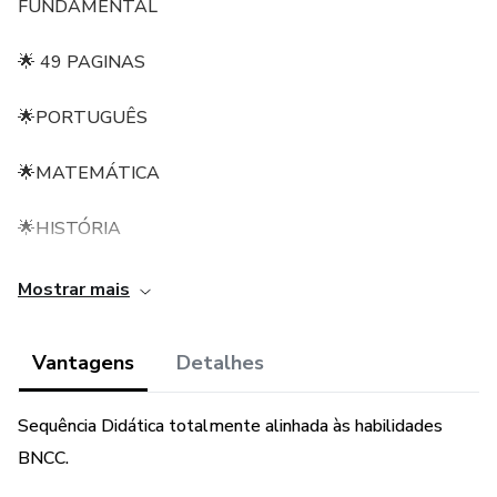
FUNDAMENTAL
🌟 49 PAGINAS
🌟PORTUGUÊS
🌟MATEMÁTICA
🌟HISTÓRIA
🌟GEOGRAFIA
Mostrar mais
🌟ARTES
Vantagens
Detalhes
🌟CIÊNCIAS
Sequência Didática totalmente alinhada às habilidades
🌟 ENSINO RELIGIOSO
BNCC.