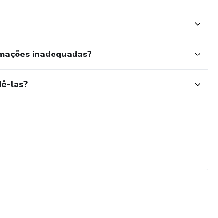
rmações inadequadas?
ê-las?