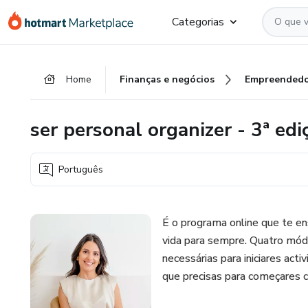
Ir
Ir
Ir
Categorias
para
para
para
o
o
o
conteúdo
pagamento
rodapé
Home
Finanças e negócios
Empreendedo
principal
ser personal organizer - 3ª edi
Português
É o programa online que te en
vida para sempre. Quatro mód
necessárias para iniciares act
que precisas para começares c