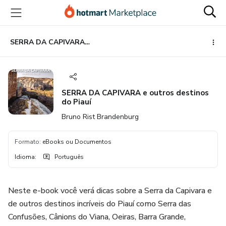
Ir
Ir
Ir
para
para
para
o
o
o
conteúdo
pagamento
rodapé
SERRA DA CAPIVARA e outros destinos do Piauí
principal
SERRA DA CAPIVARA e outros destinos
do Piauí
Bruno Rist Brandenburg
Formato
:
eBooks ou Documentos
Idioma
:
Português
Neste e-book você verá dicas sobre a Serra da Capivara e
de outros destinos incríveis do Piauí como Serra das
Confusões, Cânions do Viana, Oeiras, Barra Grande,