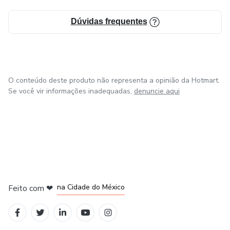
Dúvidas frequentes
O conteúdo deste produto não representa a opinião da Hotmart.
Se você vir informações inadequadas,
denuncie aqui
em Bogotá
em Amsterdam
em Madrid
na Cidade do México
Feito com
❤
em Belo Horizonte