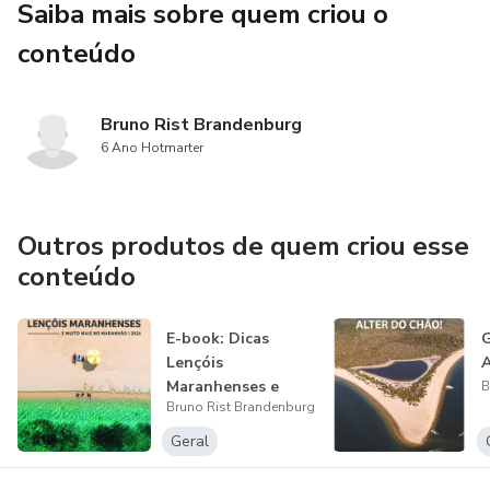
Saiba mais sobre quem criou o
conteúdo
Bruno Rist Brandenburg
6 Ano Hotmarter
Outros produtos de quem criou esse
conteúdo
E-book: Dicas
G
Lençóis
A
Maranhenses e
B
Bruno Rist Brandenburg
muito mais no
Maranhão!...
Geral