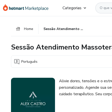
Ir
Ir
Ir
Categorias
para
para
para
o
o
o
conteúdo
pagamento
rodapé
Home
Sessão Atendimento Massoterapia 01
principal
Sessão Atendimento Massoter
Português
Alivie dores, tensões e o estr
personalizado. Agende sua ses
cuidado terapêutico. Seu co