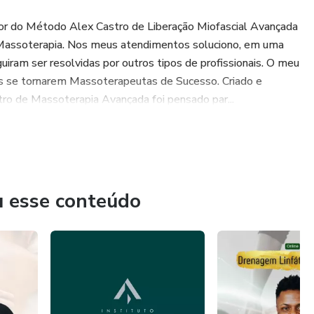
or do Método Alex Castro de Liberação Miofascial Avançada
e Massoterapia. Nos meus atendimentos soluciono, em uma
iram ser resolvidas por outros tipos de profissionais. O meu
s se tornarem Massoterapeutas de Sucesso. Criado e
tro de Massoterapia Avançada foi pensado par...
u esse conteúdo