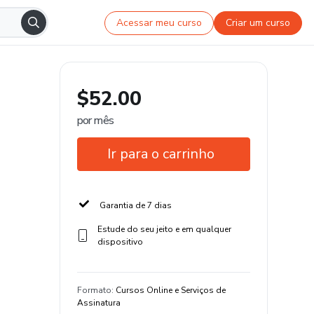
Acessar meu curso
Criar um curso
$52.00
por mês
Ir para o carrinho
Garantia de 7 dias
Estude do seu jeito e em qualquer
dispositivo
Formato
:
Cursos Online e Serviços de
Assinatura