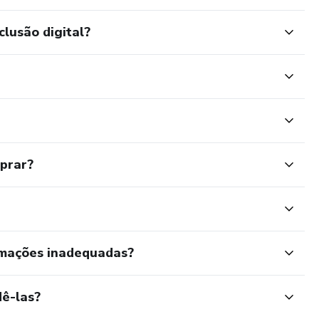
clusão digital?
mprar?
rmações inadequadas?
ê-las?