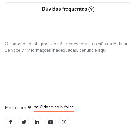
Dúvidas frequentes
O conteúdo deste produto não representa a opinião da Hotmart.
Se você vir informações inadequadas,
denuncie aqui
em Bogotá
em Amsterdam
em Madrid
na Cidade do México
Feito com
❤
em Belo Horizonte