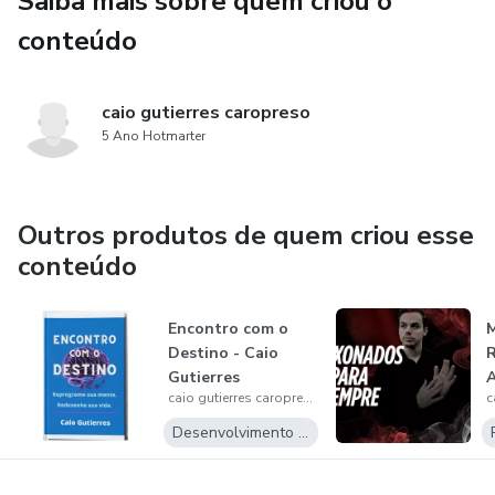
Saiba mais sobre quem criou o
conteúdo
caio gutierres caropreso
5 Ano Hotmarter
Outros produtos de quem criou esse
conteúdo
Encontro com o
M
Destino - Caio
Gutierres
A
caio gutierres caropreso
G
Desenvolvimento Pessoal