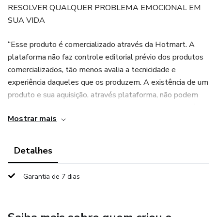
RESOLVER QUALQUER PROBLEMA EMOCIONAL EM
SUA VIDA
“Esse produto é comercializado através da Hotmart. A
plataforma não faz controle editorial prévio dos produtos
comercializados, tão menos avalia a tecnicidade e
experiência daqueles que os produzem. A existência de um
produto e sua aquisição, através plataforma, não podem
ser consideradas como garantia de qualidade de conteúdo
Mostrar mais
e resultado, em qualquer hipótese. Ao adquiri-lo, o
comprador declara estar ciente dessas informações. Os
termos e políticas da Hotmart podem ser acessados aqui,
Detalhes
antes mesmo da conclusão da compra."
Garantia de 7 dias