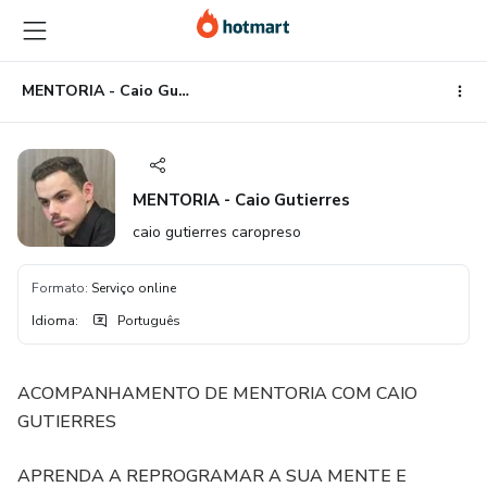
Ir
Ir
Ir
para
para
para
o
o
o
conteúdo
pagamento
rodapé
MENTORIA - Caio Gutierres
principal
MENTORIA - Caio Gutierres
caio gutierres caropreso
Formato
:
Serviço online
Idioma
:
Português
ACOMPANHAMENTO DE MENTORIA COM CAIO
GUTIERRES
APRENDA A REPROGRAMAR A SUA MENTE E