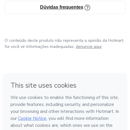
Dúvidas frequentes
O conteúdo deste produto não representa a opinião da Hotmart.
Se você vir informações inadequadas,
denuncie aqui
em Bogotá
em Amsterdam
em Madrid
na Cidade do México
Feito com
❤
em Belo Horizonte