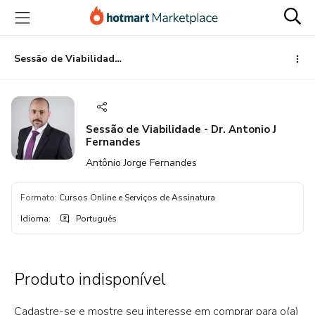
Ir
Ir
Ir
para
para
para
o
o
o
conteúdo
pagamento
rodapé
Sessão de Viabilidade - Dr. Antonio J Fernandes
principal
Sessão de Viabilidade - Dr. Antonio J
Fernandes
Antônio Jorge Fernandes
Formato
:
Cursos Online e Serviços de Assinatura
Idioma
:
Português
Produto indisponível
Cadastre-se e mostre seu interesse em comprar para o(a)