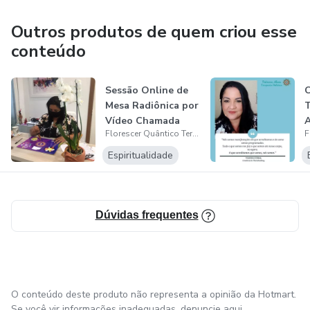
energéticas indesejadas e traumas podem ser liberados.
Outros produtos de quem criou esse
conteúdo
Sessão Online de
Mesa Radiônica por
T
Vídeo Chamada
A
Florescer Quântico Terapias
C
Espiritualidade
Dúvidas frequentes
O conteúdo deste produto não representa a opinião da Hotmart.
Se você vir informações inadequadas,
denuncie aqui