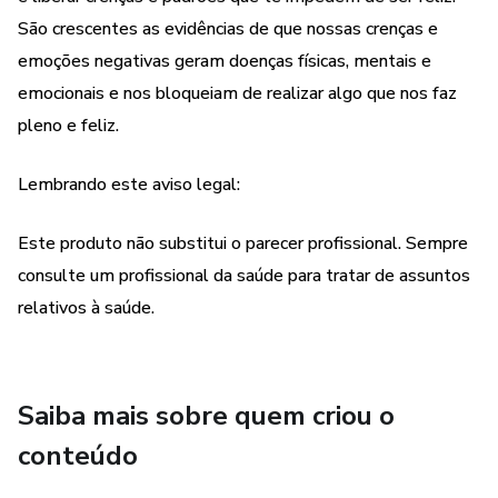
• Curar alma partida
São crescentes as evidências de que nossas crenças e
emoções negativas geram doenças físicas, mentais e
• Curar o coração partido
emocionais e nos bloqueiam de realizar algo que nos faz
pleno e feliz.
• Cancelamento de sentimentos, crenças e traumas
Lembrando este aviso legal:
• Instalação de sentimentos e crenças
Este produto não substitui o parecer profissional. Sempre
• Digging: escavação para encontrar a crença originária
consulte um profissional da saúde para tratar de assuntos
• Manifestação da alma gêmea
relativos à saúde.
• Manifestação para abundância
Saiba mais sobre quem criou o
Agende Agora sua sessão, escolha o tema que quer
abordar e bem-vinda(o) a sua nova Vida! Alcance todo o
conteúdo
seu potencial