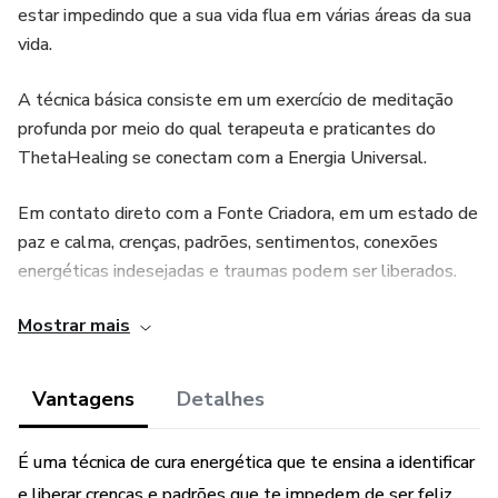
estar impedindo que a sua vida flua em várias áreas da sua
vida.
A técnica básica consiste em um exercício de meditação
profunda por meio do qual terapeuta e praticantes do
ThetaHealing se conectam com a Energia Universal.
Em contato direto com a Fonte Criadora, em um estado de
paz e calma, crenças, padrões, sentimentos, conexões
energéticas indesejadas e traumas podem ser liberados.
Mostrar mais
Nesse estado de conexão com a Fonte Criadora, várias
técnicas energéticas são usadas.
Vantagens
Detalhes
Algumas das mais comuns são:
É uma técnica de cura energética que te ensina a identificar
• Divórcio energético
e liberar crenças e padrões que te impedem de ser feliz.