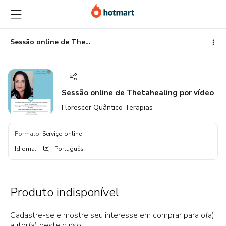
Ir
Ir
Ir
para
para
para
o
o
o
conteúdo
pagamento
rodapé
Sessão online de Thetahealing por vídeo
principal
Sessão online de Thetahealing por vídeo
Florescer Quântico Terapias
Formato
:
Serviço online
Idioma
:
Português
Produto indisponível
Cadastre-se e mostre seu interesse em comprar para o(a)
autor(a) deste curso!