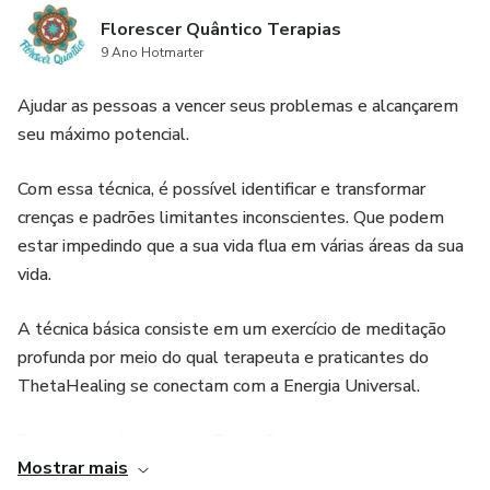
Florescer Quântico Terapias
9 Ano Hotmarter
Ajudar as pessoas a vencer seus problemas e alcançarem
seu máximo potencial.
Com essa técnica, é possível identificar e transformar
crenças e padrões limitantes inconscientes. Que podem
estar impedindo que a sua vida flua em várias áreas da sua
vida.
A técnica básica consiste em um exercício de meditação
profunda por meio do qual terapeuta e praticantes do
ThetaHealing se conectam com a Energia Universal.
Em contato direto com a Fonte Criadora, em um estado de
Mostrar mais
paz e calma, crenças, padrões, sentimentos, conexões